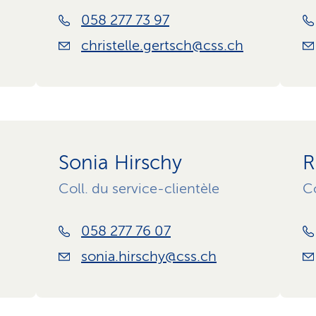
058 277 73 97
christelle.gertsch@css.ch
Sonia Hirschy
R
Coll. du service-clientèle
Co
058 277 76 07
sonia.hirschy@css.ch