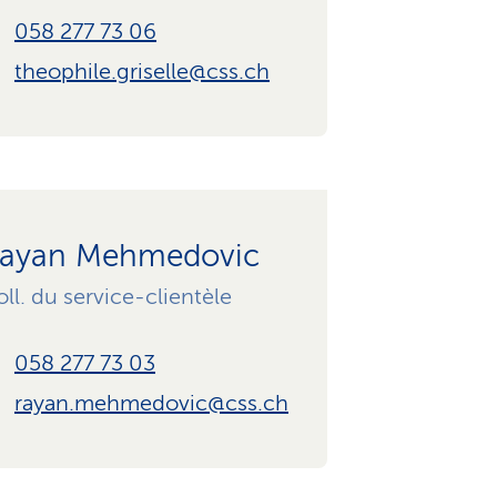
058 277 73 06
theophile.griselle@css.ch
ayan Mehmedovic
ll. du service-clientèle
058 277 73 03
rayan.mehmedovic@css.ch