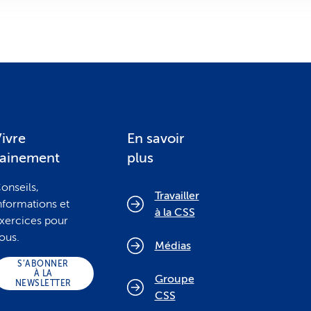
ivre
En savoir
sainement
plus
onseils,
Travailler
nformations et
à la CSS
xercices pour
ous.
Médias
S’ABONNER
À LA
Groupe
NEWSLETTER
CSS