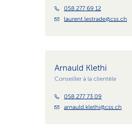
058 277 69 12
laurent.lestrade@css.ch
Arnauld Klethi
Conseiller à la clientèle
058 277 73 09
arnauld.klethi@css.ch