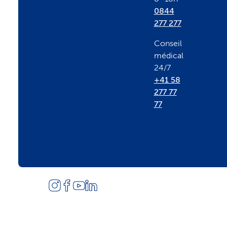
0844
r
277 277
Conseil
médical
24/7
+41 58
277 77
77