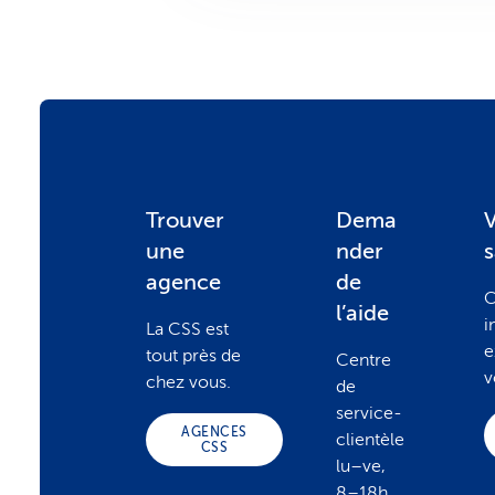
F
Trouver
Dema
V
une
nder
o
agence
de
C
l’aide
i
La CSS est
o
e
tout près de
Centre
v
chez vous.
de
t
service-
AGENCES
clientèle
CSS
lu–ve,
e
8–18h