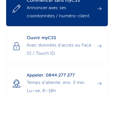
Commencer sans myCSS
i
Annoncer avec ses
coordonnées / numéro-client.
c
e
Ouvrir myCSS
Avec données d’accès ou Face
ID / Touch ID.
Appeler: 0844 277 277
Temps d’attente: env. 3 min.
Lu–ve, 8–18h.