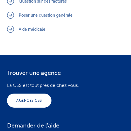
Question sur des factures
Poser une question générale
Aide médicale
Trouver une agence
F
o
La CSS est tout près de chez vous.
o
AGENCES CSS
t
e
Demander de l’aide