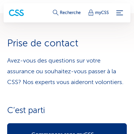
L
Recherche
myCSS
i
e
Prise de contact
n
s
Avez-vous des questions sur votre
assurance ou souhaitez-vous passer à la
d
CSS? Nos experts vous aideront volontiers.
e
s
e
C’est parti
r
v