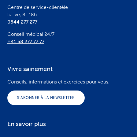
r
Centre de service-clientèle
lu–ve, 8–18h
0844 277 277
Conseil médical 24/7
+41 58 277 77 77
Vivre sainement
Conseils, informations et exercices pour vous.
S’ABONNER À LA NEWSLETTER
En savoir plus