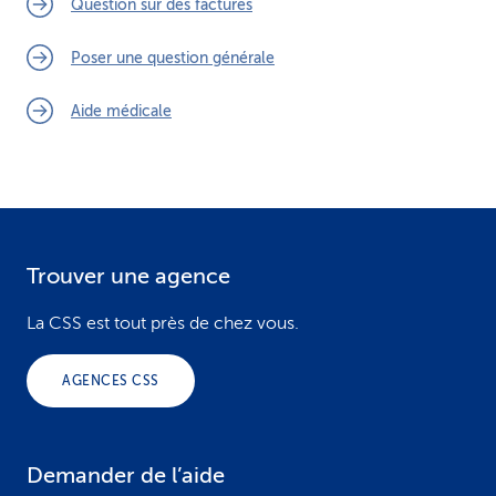
Question sur des factures
Poser une question générale
Aide médicale
Trouver une agence
F
o
La CSS est tout près de chez vous.
o
AGENCES CSS
t
e
Demander de l’aide