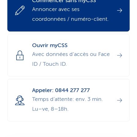
Commencer sans myCSS
i
Annoncer avec ses
coordonnées / numéro-client.
c
e
Ouvrir myCSS
Avec données d’accès ou Face
ID / Touch ID.
Appeler: 0844 277 277
Temps d’attente: env. 3 min.
Lu–ve, 8–18h.