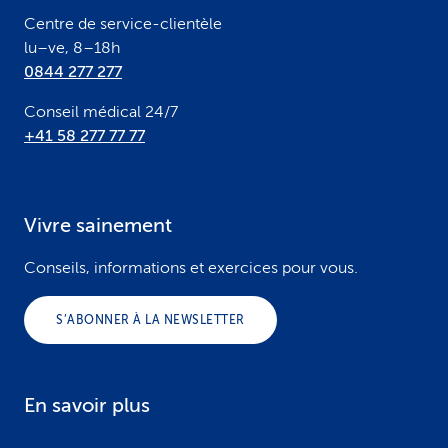
r
Centre de service-clientèle
lu–ve, 8–18h
0844 277 277
Conseil médical 24/7
+41 58 277 77 77
Vivre sainement
Conseils, informations et exercices pour vous.
S’ABONNER À LA NEWSLETTER
En savoir plus