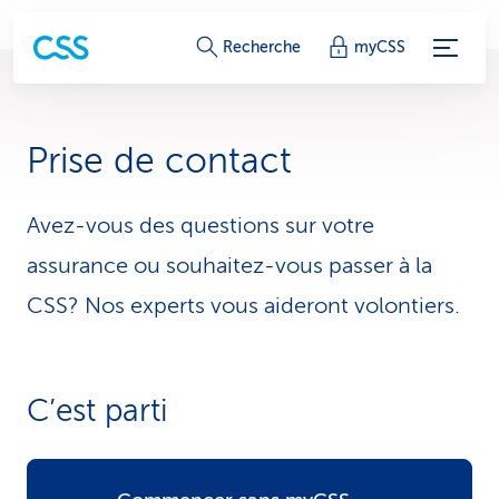
L
Recherche
myCSS
i
e
Prise de contact
n
s
Avez-vous des questions sur votre
assurance ou souhaitez-vous passer à la
d
CSS? Nos experts vous aideront volontiers.
e
s
e
C’est parti
r
v