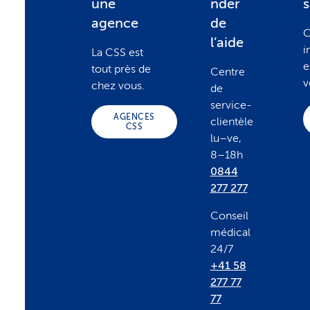
une
nder
o
agence
de
C
l’aide
i
La CSS est
o
e
tout près de
Centre
v
chez vous.
de
t
service-
AGENCES
clientèle
CSS
lu–ve,
e
8–18h
0844
r
277 277
Conseil
médical
24/7
+41 58
277 77
77