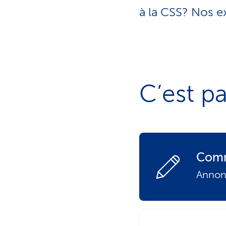
t
o
s
à la CSS? Nos e
n
p
r
a
i
c
v
é
t
s
i
f
C’est pa
Comm
Annonc