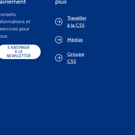
sainement
plus
onseils,
Travailler
nformations et
à la CSS
xercices pour
ous.
Médias
S’ABONNER
À LA
Groupe
NEWSLETTER
CSS