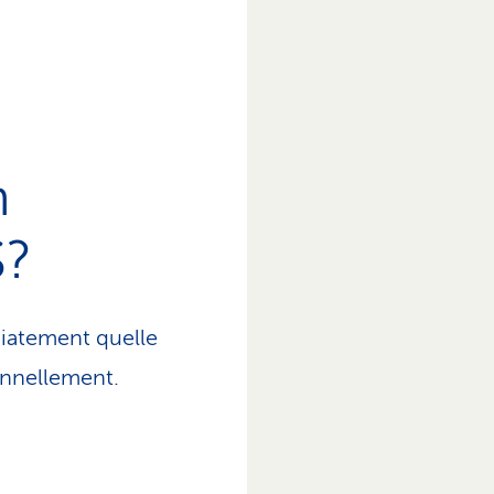
n
S?
iatement quelle
onnellement.