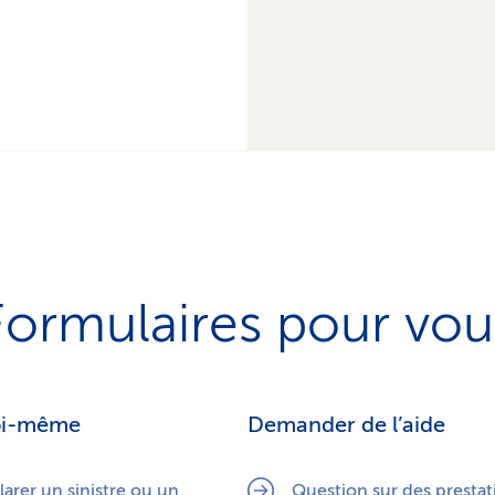
Formulaires pour vou
soi-même
Demander de l’aide
arer un sinistre ou un
Question sur des prestat