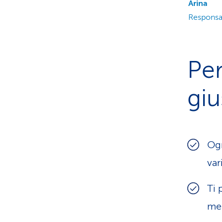
Arina
Responsab
Per
giu
Ogn
var
Ti 
meg