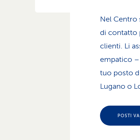
z
i
o
Nel Centro s
n
e
di contatto 
a
t
clienti. Li 
t
i
empatico – a
v
tuo posto di
o
Lugano o L
POSTI V