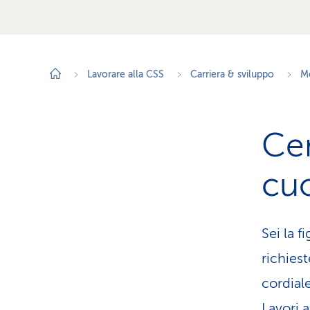
Lavorare alla CSS
Carriera & sviluppo
Mo
Cen
cuo
Sei la f
richiest
cordiale
Lavori a