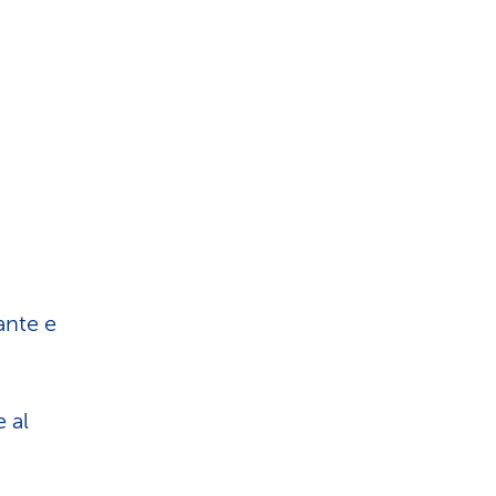
ante e
e al