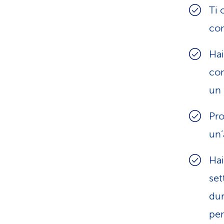
Ti 
co
Hai
con
un 
Pro
un’
Hai
set
dur
per