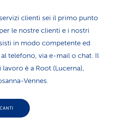
a
o
m
ervizi clienti sei il primo punto
n
per le nostre clienti e i nostri
e
assisti in modo competente ed
e
n
l telefono, via e-mail o chat. Il
l
t
 lavoro è a Root (Lucerna),
i
osanna-Vennes.
i
n
d
ACANTI
g
i