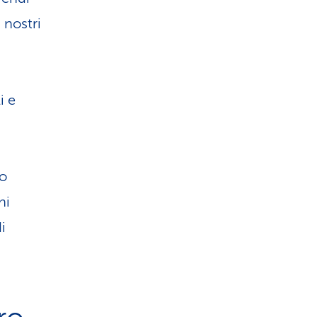
 nostri
i e
no
hi
i