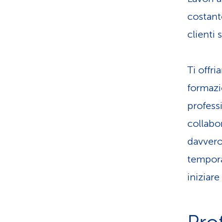
costante
clienti 
Ti offri
formazi
professi
collabo
davvero
tempora
iniziare