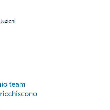
tazioni
 mio team
rricchiscono