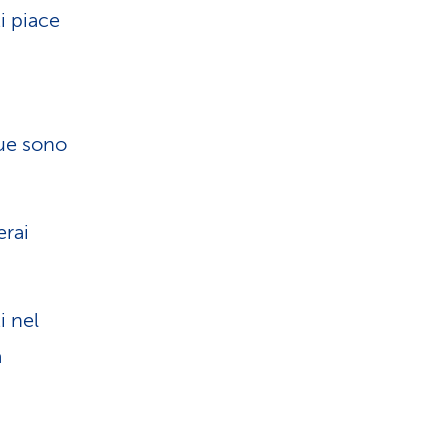
ti piace
gue sono
erai
i nel
a