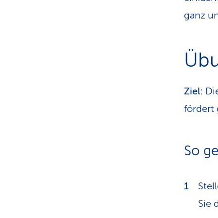
Arth
ganz un
der 
Mögl
Übu
Trai
stän
Ziel:
Die
und 
fördert
man 
So ge
Stel
Sie 