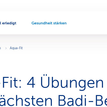
l erledigt
Gesundheit stärken
A
k
t
i
v
n
Aqua-Fit
e
r
N
a
v
Fit: 4 Übungen 
i
g
a
t
ächsten Badi-B
i
o