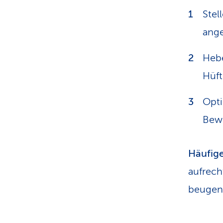
Stel
ange
Hebe
Hüft
Opti
Bewe
Häufige
aufrech
beugen