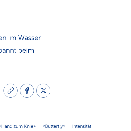
e
v
-
i
L
gen im Wasser
g
i
spannt beim
a
n
t
k
i
s
o
«Hand zum Knie»
«Butterfly»
Intensität