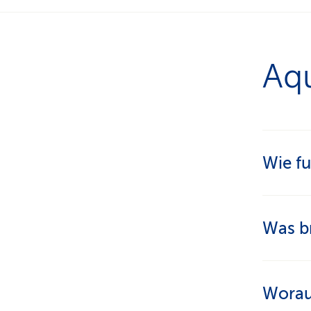
Aqu
Wie fu
Beim Aq
Was br
Wasser
mehr Kr
Stär
Worau
Krei
Aqua-Fi