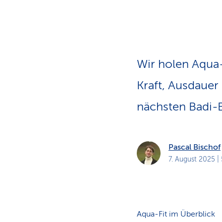
a
t
k
u
n
d
e
n
Wir holen Aqua-
Kraft, Ausdauer
nächsten Badi-
Pascal Bischof
7. August 2025
| 
Aqua-Fit im Überblick