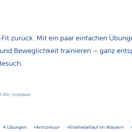
n
s
p
f
a
d
Fit zurück: Mit ein paar einfachen Übun
 und Beweglichkeit trainieren – ganz ent
Besuch.
5 Min. Lesedauer
4 Übungen
«Armzirkus»
«Kniehebellauf im Wasser»