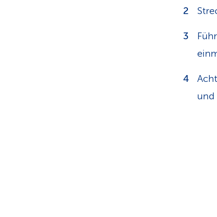
Stre
Führ
einm
Acht
und 