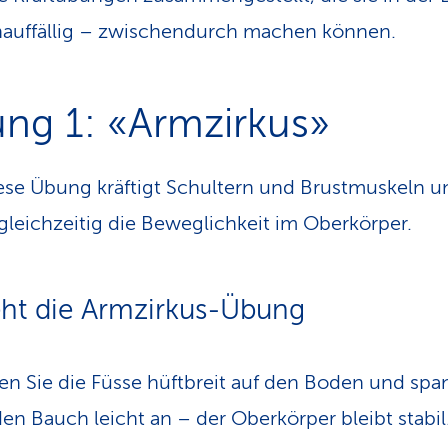
rose, Gelenkbeschwerden oder Verletzungen im 
auffällig – zwischendurch machen können.
Gelenke kann Aqua-Fit somit eine schonende
ichkeit sein, aktiv zu bleiben.
ng 1: «Armzirkus»
ning fürs Gleichgewicht:
Da der Körper im Wasser
dig ausbalanciert werden muss, werden Koordina
se Übung kräftigt Schultern und Brustmuskeln u
Stabilität automatisch mittrainiert – ein Vorteil, 
 gleichzeitig die Beweglichkeit im Oberkörper.
auch im Alltag profitiert.
ht die Armzirkus-Übung
len Sie die Füsse hüftbreit auf den Boden und sp
den Bauch leicht an – der Oberkörper bleibt stabil