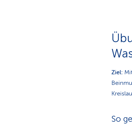
Übu
Was
Ziel:
Mit
Beinmus
Kreisla
So ge