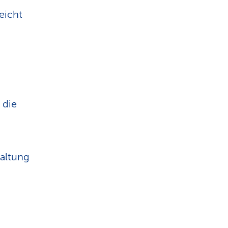
leicht
 die
Haltung