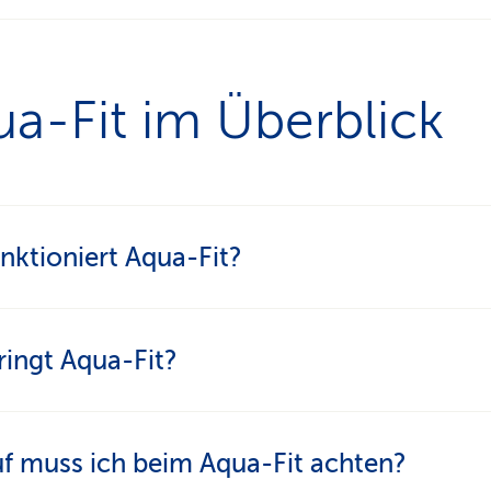
a-Fit im Überblick
nktioniert Aqua-Fit?
ua-Fit nutzt man den Widerstand des Wassers. D
ingt Aqua-Fit?
widerstand bremst Bewegungen ab – man brauch
aft, um genau diesen Widerstand zu überwinden.
kung von Herz und Muskeln:
Aqua-Fit bringt den
f muss ich beim Aqua-Fit achten?
slauf in Schwung und trainiert gleichzeitig die
t umfasst dabei verschiedenste Formen – klassis