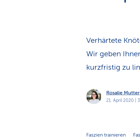
a
t
k
u
n
d
e
n
Verhärtete Knö
Wir geben Ihne
kurzfristig zu l
Rosalie Mutter
21. April 2020
| 3
Faszien trainieren
Fas