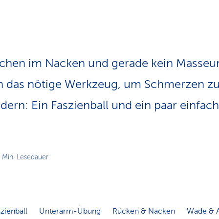
n
s
p
f
a
d
tchen im Nacken und gerade kein Masseur
n das nötige Werk­zeug, um Schmerzen z
indern: Ein Faszienball und ein paar einfa
 Min. Lesedauer
zienball
Unterarm-Übung
Rücken & Nacken
Wade & A