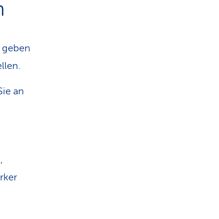
n
d geben
llen.
Sie an
,
rker