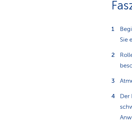
Fas
Begi
Sie 
Roll
beso
Atme
Der 
schw
Anw