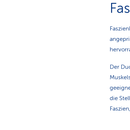
Fas
Faszien
angepri
hervorr
Der Duo
Muskels
geeigne
die Ste
Faszien,