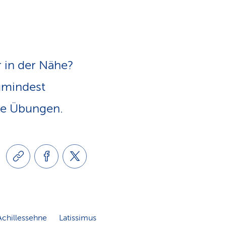
e
v
-
i
L
 in der Nähe?
g
i
umindest
a
che Übungen.
n
t
k
i
s
o
chillessehne
Latissimus