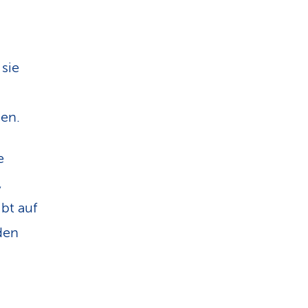
 sie
en.
e
,
ibt auf
den