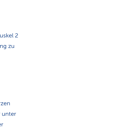
uskel 2
ing zu
rzen
 unter
er