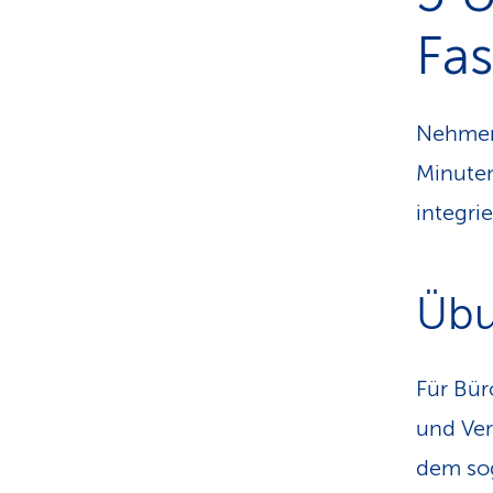
Fa
Nehmen 
Minuten
integrie
Übu
Für Bür
und Ver
dem sog