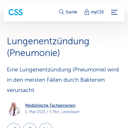
S
Suche
myCSS
e
r
Lungenentzündung
v
(Pneumonie)
i
c
Eine Lungenentzündung (Pneumonie) wird
in den meisten Fällen durch Bakterien
e
verursacht.
-
L
Medizinische Fachpersonen
1. Mai 2021
| 5 Min. Lesedauer
i
n