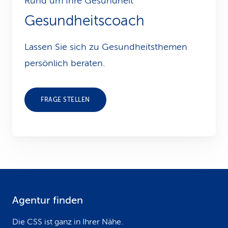
Rund um Ihre Gesundheit
Gesundheitscoach
Lassen Sie sich zu Gesundheits­themen
persönlich beraten.
FRAGE STELLEN
Agentur finden
F
o
Die CSS ist ganz in Ihrer Nähe.