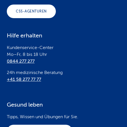
o
CSS-AGENTUREN
t
e
Hilfe erhalten
r
Kundenservice-Center
Mo–Fr, 8 bis 18 Uhr
0844 277 277
24h medizinische Beratung
+41 58 277 77 77
Gesund leben
Tipps, Wissen und Übungen für Sie.