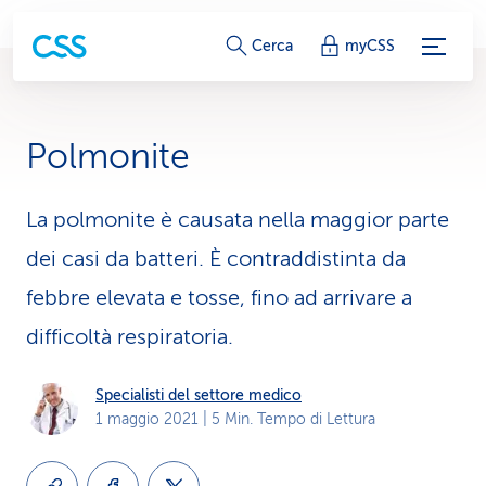
c
Cerca
myCSS
o
l
Polmonite
l
e
La polmonite è causata nella maggior parte
dei casi da batteri. È contraddistinta da
g
febbre elevata e tosse, fino ad arrivare a
a
difficoltà respiratoria.
m
e
Specialisti del settore medico
1 maggio 2021
| 5 Min. Tempo di Lettura
n
t