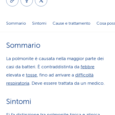
i
d
Sommario
Sintomi
Cause e trattamento
Cosa poss
i
s
Sommario
e
r
La polmonite è causata nella maggior parte dei
v
casi da batteri. È contraddistinta da
febbre
elevata e
tosse
, fino ad arrivare a
difficoltà
i
respiratoria
. Deve essere trattata da un medico.
z
i
Sintomi
o
Si fa distinzione tra polmonite tipica e atipica