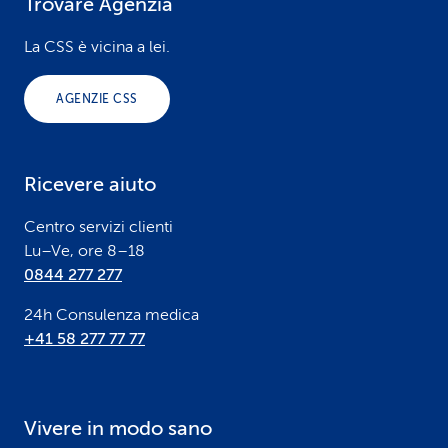
Trovare Agenzia
F
o
La CSS è vicina a lei.
o
AGENZIE CSS
t
e
Ricevere aiuto
r
Centro servizi clienti
Lu–Ve, ore 8–18
0844 277 277
24h Consulenza medica
+41 58 277 77 77
Vivere in modo sano