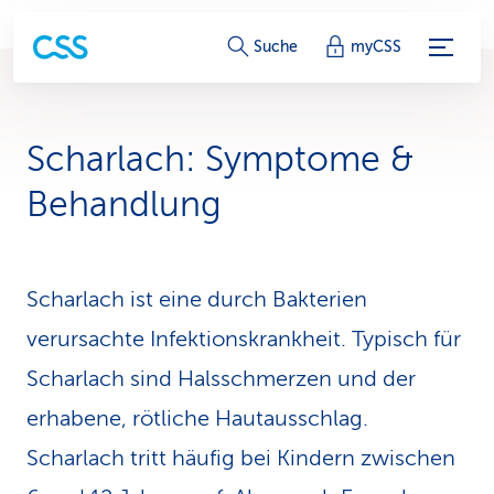
S
Suche
myCSS
e
r
Scharlach: Symptome &
v
Behandlung
i
c
Scharlach ist eine durch Bakterien
e
verursachte Infektionskrankheit. Typisch für
-
Scharlach sind Halsschmerzen und der
L
erhabene, rötliche Hautausschlag.
i
Scharlach tritt häufig bei Kindern zwischen
n