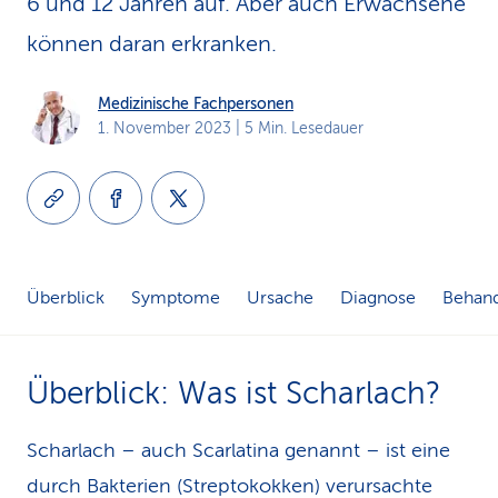
6 und 12 Jahren auf. Aber auch Erwachsene
k
können daran erkranken.
s
Medizinische Fachpersonen
1. November 2023
| 5 Min. Lesedauer
Überblick
Symptome
Ursache
Diagnose
Behan
Überblick: Was ist Scharlach?
Scharlach – auch Scarlatina genannt – ist eine
durch Bakterien (Streptokokken) verursachte