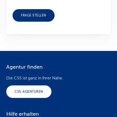
FRAGE STELLEN
Agentur finden
F
o
Die CSS ist ganz in Ihrer Nähe.
o
CSS-AGENTUREN
t
e
Hilfe erhalten