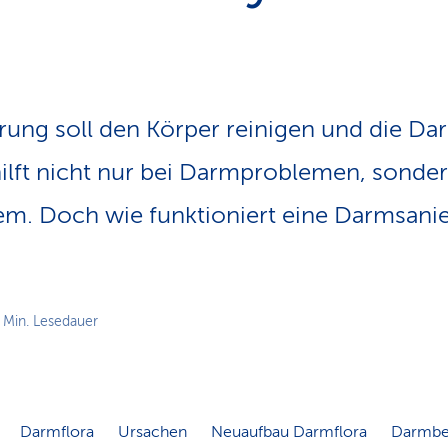
n
s
p
f
a
d
ung soll den Körper reinigen und die Da
ilft nicht nur bei Darmproblemen, sonder
m. Doch wie funktioniert eine Darmsanie
 Min. Lesedauer
Darmflora
Ursachen
Neuaufbau Darmflora
Darmbe