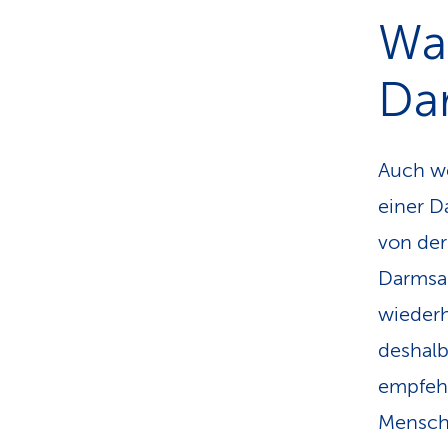
Wan
Da
Auch we
einer D
von der
Darmsan
wiederh
deshalb
empfehl
Mensch