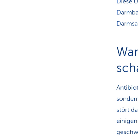
Diese U
Darmbak
Darmsan
War
sch
Antibio
sondern
stört d
einige
geschw