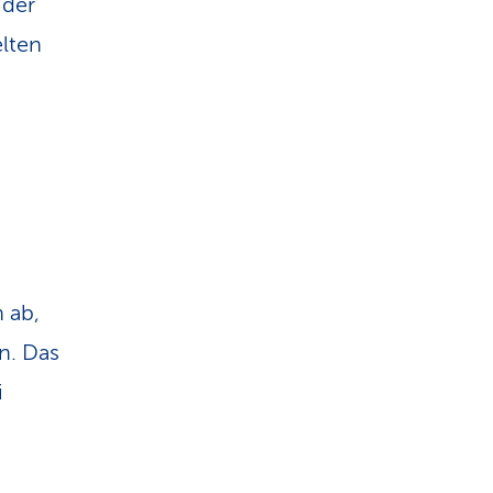
 der
elten
 ab,
n. Das
i