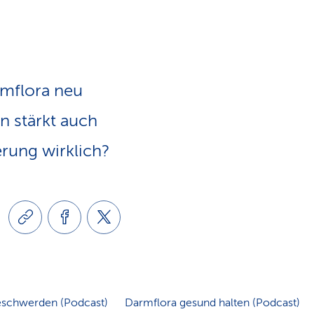
e
v
-
i
L
rmflora neu
g
i
n stärkt auch
a
rung wirklich?
n
t
k
i
s
o
schwerden (Podcast)
Darmflora gesund halten (Podcast)