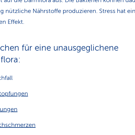
t auf die Darmflora aus. Die Bakterien können da
g nützliche Nährstoffe produzieren. Stress hat ei
en Effekt.
chen für eine unausgeglichene
lora:
hfall
stopfungen
hungen
chschmerzen