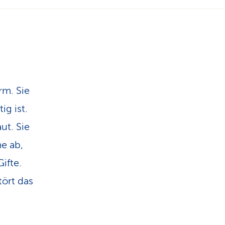
n
rm. Sie
ig ist.
ut. Sie
e ab,
ifte.
tört das