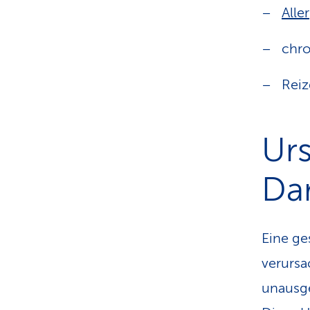
Alle
chro
Rei
Urs
Da
Eine ge
verursa
unausge