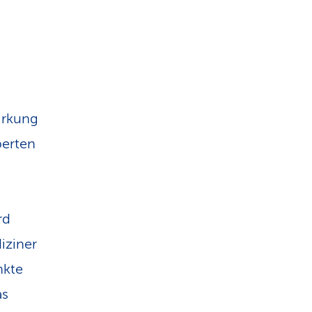
irkung
perten
rd
iziner
nkte
as