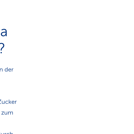
ra
?
n der
 Zucker
e zum