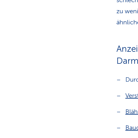
schlech
zu weni
ähnlich
Anzei
Darmf
Durc
Ver
Blä
Bau