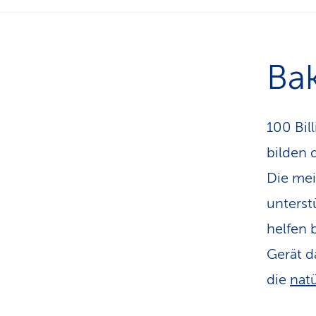
Ba
100 Bil
bilden 
Die mei
unterst
helfen 
Gerät d
die
nat