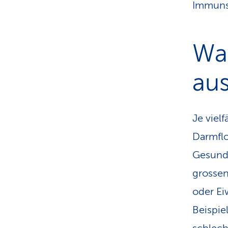
Immuns
Was
aus
Je viel
Darmflo
Gesundh
grossen
oder Ei
Beispie