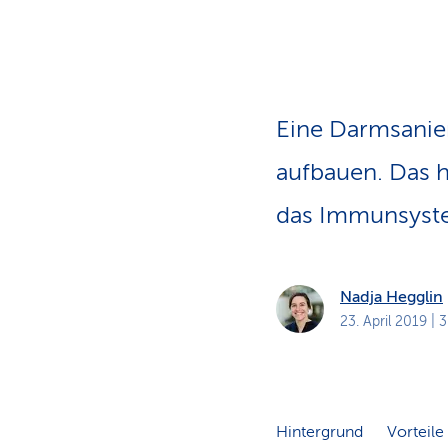
a
t
k
u
n
d
e
n
Eine Darmsanier
aufbauen. Das h
das Immunsyste
Nadja Hegglin
23. April 2019
| 3
Hintergrund
Vorteile