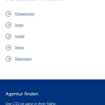
Entspannung
Angst
Schlaf
Stress
Depression
Agentur finden
F
o
Die CSS ist ganz in Ihrer Nähe.