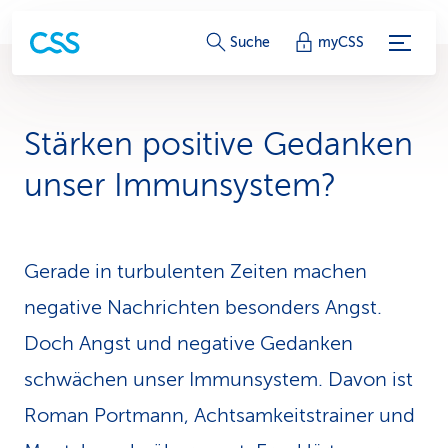
S
Suche
myCSS
e
r
Stärken positive Gedanken
v
unser Immunsystem?
i
c
Gerade in turbulenten Zeiten machen
e
negative Nachrichten besonders Angst.
-
Doch Angst und negative Gedanken
L
schwächen unser Immunsystem. Davon ist
i
Roman Portmann, Achtsamkeitstrainer und
n