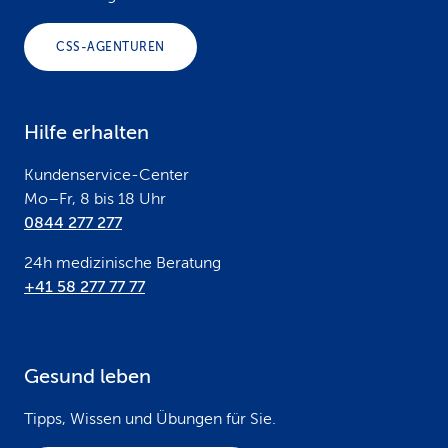
o
CSS-AGENTUREN
t
e
Hilfe erhalten
r
Kundenservice-Center
Mo–Fr, 8 bis 18 Uhr
0844 277 277
24h medizinische Beratung
+41 58 277 77 77
Gesund leben
Tipps, Wissen und Übungen für Sie.