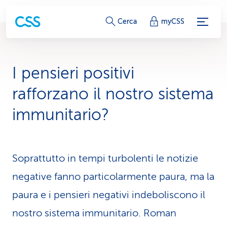
c
Cerca
myCSS
o
l
I pensieri positivi
l
rafforzano il nostro sistema
e
immunitario?
g
a
Soprattutto in tempi turbolenti le notizie
m
negative fanno particolarmente paura, ma la
e
paura e i pensieri negativi indeboliscono il
n
nostro sistema immunitario. Roman
t