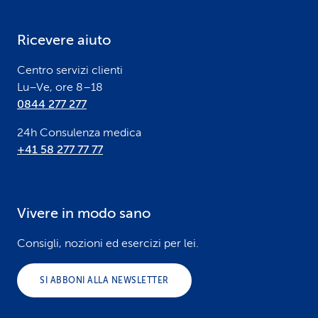
e
Ricevere aiuto
r
Centro servizi clienti
Lu–Ve, ore 8–18
0844 277 277
24h Consulenza medica
+41 58 277 77 77
Vivere in modo sano
Consigli, nozioni ed esercizi per lei.
SI ABBONI ALLA NEWSLETTER