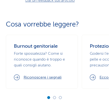
Dai un feedback sull'articolo
Cosa vorrebbe leggere?
Burnout genitoriale
Protezio
Forte spossatezza? Come si
Godersi l’
riconosce quando è troppo e
pelle e occ
quali consigli aiutano.
precauzion
Riconoscere i segnali
Ecco