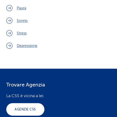
Paura
Sonno
Stress
Depressione
Trovare Agenzia
F
o
La CSS è vicina a lei.
o
AGENZIE CSS
t