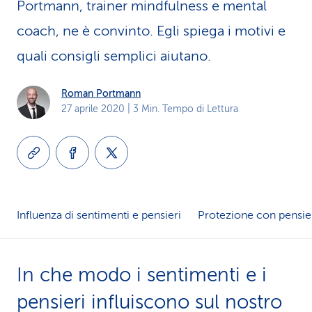
Portmann, trainer mindfulness e mental
i
coach, ne è convinto. Egli spiega i motivi e
d
quali consigli semplici aiutano.
i
Roman Portmann
s
27 aprile 2020
| 3 Min. Tempo di Lettura
e
r
v
i
Influenza di sentimenti e pensieri
Protezione con pensieri
z
i
In che modo i sentimenti e i
o
pensieri influiscono sul nostro