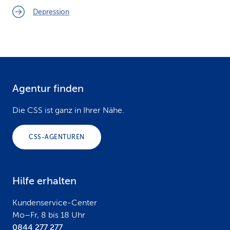
Depression
Agentur finden
F
o
Die CSS ist ganz in Ihrer Nähe.
o
CSS-AGENTUREN
t
e
Hilfe erhalten
r
Kundenservice-Center
Mo–Fr, 8 bis 18 Uhr
0844 277 277