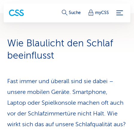
S
Suche
myCSS
e
r
Wie Blaulicht den Schlaf
v
beeinflusst
i
c
Fast immer und überall sind sie dabei –
e
unsere mobilen Geräte. Smartphone,
-
Laptop oder Spielkonsole machen oft auch
L
vor der Schlafzimmertüre nicht Halt. Wie
i
wirkt sich das auf unsere Schlafqualität aus?
n