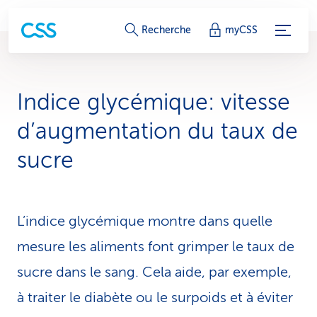
L
Recherche
myCSS
i
e
Indice glycémique: vitesse
n
d’augmentation du taux de
s
sucre
d
e
L’indice glycémique montre dans quelle
s
mesure les aliments font grimper le taux de
e
sucre dans le sang. Cela aide, par exemple,
r
à traiter le diabète ou le surpoids et à éviter
v