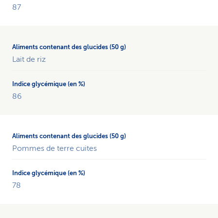
87
des
glucides
sur
la
base
Lait de riz
de
50g.
86
Pommes de terre cuites
78