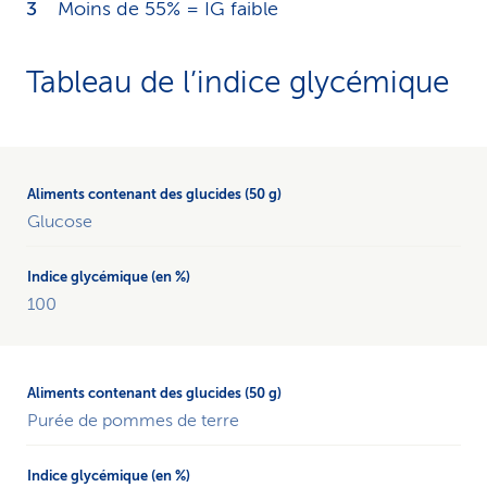
Moins de 55% = IG faible
Tableau de l’indice glycémique
Le
tableau
donne
Glucose
un
aperçu
de
100
l’indice
glycémique
en
pourcentage
pour
Purée de pommes de terre
les
aliments
contenant