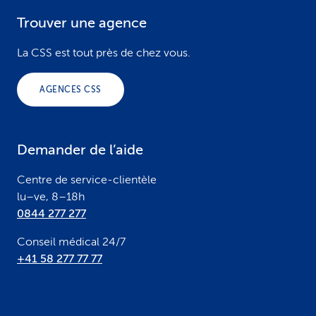
Trouver une agence
F
o
La CSS est tout près de chez vous.
o
AGENCES CSS
t
e
Demander de l’aide
r
Centre de service-clientèle
lu–ve, 8–18h
0844 277 277
Conseil médical 24/7
+41 58 277 77 77