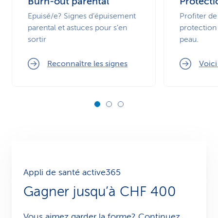
Burn-out parental
Protecti
Epuisé/e? Signes d’épuisement
Profiter de
parental et astuces pour s’en
protection 
sortir
peau.
Reconnaître les signes
Voic
Appli de santé active365
Gagner jusqu’à CHF 400
Vous aimez garder la forme? Continuez