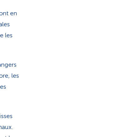
ont en
ales
e les
rangers
re, les
les
isses
maux.