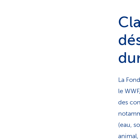
Cla
dés
du
La Fond
le WWF,
des con
notamme
(eau, so
animal, 