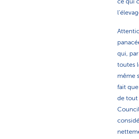
ce qui c
l’éleva
Attentio
panacée
qui, pa
toutes 
même si 
fait qu
de tout
Council
considér
netteme