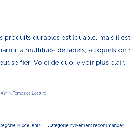
o
n
a
c
t
i
oduits durables est louable, mais il est 
f
parmi la multitude de labels, auxquels on 
ut se fier. Voici de quoi y voir plus clair.
 4 Min. Temps de Lecture
tégorie «Excellent»
Catégorie «Vivement recommandé»