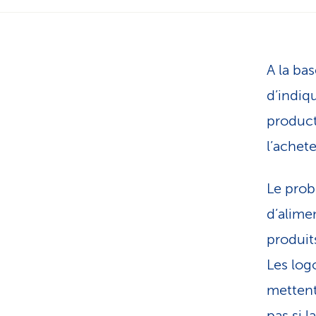
A la ba
d’indiq
product
l’achet
Le probl
d’alime
produit
Les log
mettent
pas si 