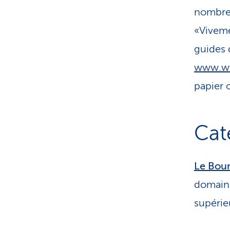
nombre 
«Viveme
guides 
www.ww
papier 
Cat
Le Bou
domaine
supérie