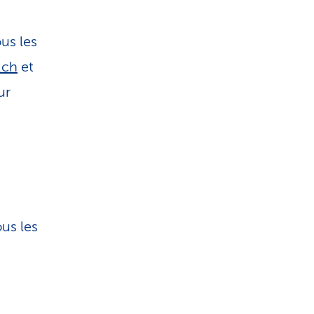
us les
.ch
et
ur
ous les