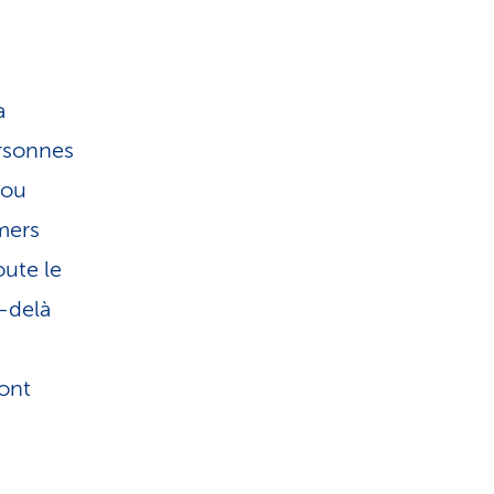
a
rsonnes
 ou
mers
oute le
u-delà
ont