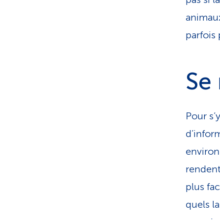
animaux
parfois
Se
Pour s’
d’infor
environ
rendent 
plus fac
quels l