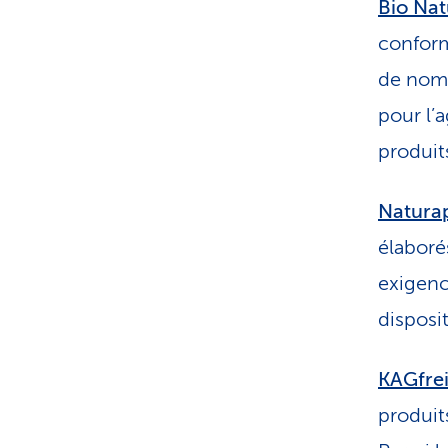
Bio Nat
conform
de nomb
pour l’
produit
Natura
élaboré
exigenc
disposit
KAGfre
produit