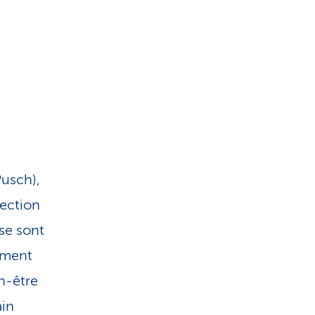
Pusch),
tection
se sont
ement
en-être
ain