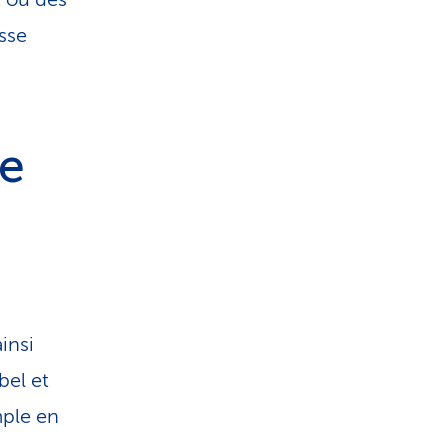
isse
me
ainsi
bel et
mple en