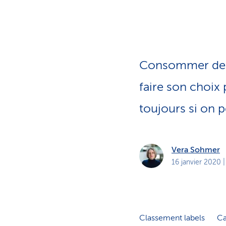
t
s
p
r
i
v
é
s
Consommer des pr
faire son choix 
toujours si on pe
Vera Sohmer
16 janvier 2020
|
Classement labels
Ca