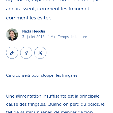
i
apparaissent, comment les freiner et
c
comment les éviter.
e
Nadja Hegglin
31 juillet 2018
| 4 Min. Temps de Lecture
Cinq conseils pour stopper les fringales
Une alimentation insuffisante est la principale
cause des fringales. Quand on perd du poids, le
fait de sauter un repas, de manger de trop