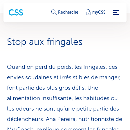
L
Recherche
myCSS
i
e
Stop aux fringales
n
s
Quand on perd du poids, les fringales, ces
d
envies soudaines et irrésistibles de manger,
e
font partie des plus gros défis. Une
s
alimentation insuffisante, les habitudes ou
e
les odeurs ne sont qu’une petite partie des
r
déclencheurs. Ana Pereira, nutritionniste de
v
My Coach, explique comment les fringales