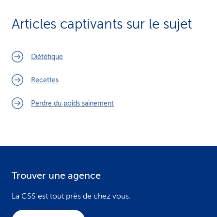
Articles captivants sur le sujet
Diététique
Recettes
Perdre du poids sainement
Trouver une agence
F
o
La CSS est tout près de chez vous.
o