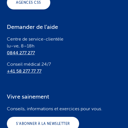
AGENCES CSS
t
e
Demander de l’aide
r
Centre de service-clientèle
lu–ve, 8–18h
0844 277 277
Conseil médical 24/7
+41 58 277 77 77
Vivre sainement
Conseils, informations et exercices pour vous.
S’ABONNER À LA NEWSLETTER