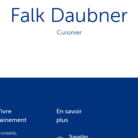
o
Falk Daubner
n
a
c
t
Cuisinier
i
f
ivre
En savoir
sainement
plus
onseils,
Travailler