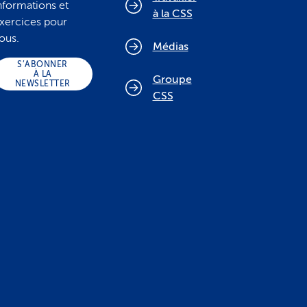
nformations et
à la CSS
xercices pour
ous.
Médias
S’ABONNER
À LA
Groupe
NEWSLETTER
CSS