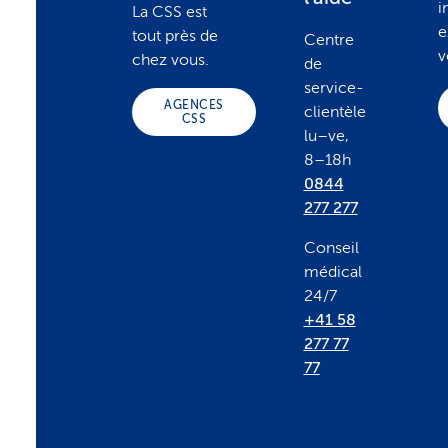
i
La CSS est
o
e
tout près de
Centre
v
chez vous.
de
t
service-
AGENCES
clientèle
CSS
lu–ve,
e
8–18h
0844
r
277 277
Conseil
médical
24/7
+41 58
277 77
77