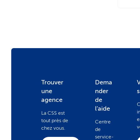
F
Trouver
Dema
V
une
nder
o
agence
de
C
l’aide
i
La CSS est
o
e
tout près de
Centre
v
chez vous.
de
service-