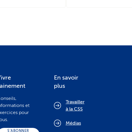
ivre
En savoir
sainement
plus
onseils,
Travailler
nformations et
à la CSS
xercices pour
ous.
Médias
S’ABONNER