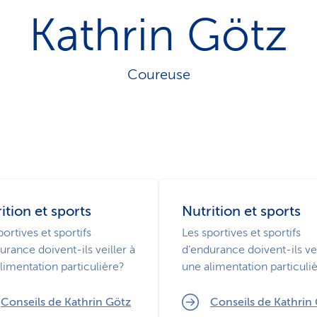
o
Kathrin Götz
n
a
c
t
Coureuse
i
f
ition et sports
Nutrition et sports
portives et sportifs
Les sportives et sportifs
urance doivent-ils veiller à
d’endurance doivent-ils vei
limentation particulière?
une alimentation particuli
Conseils de Kathrin Götz
Conseils de Kathrin