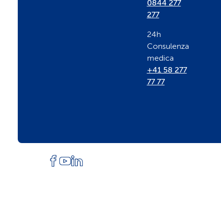
t
0844 277
277
e
24h
Consulenza
r
medica
+41 58 277
77 77