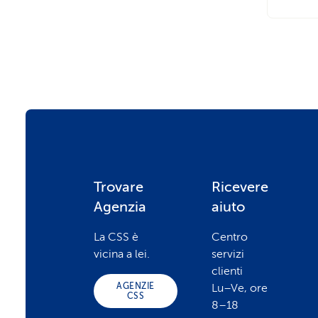
F
Trovare
Ricevere
Agenzia
aiuto
o
La CSS è
Centro
vicina a lei.
servizi
o
clienti
AGENZIE
Lu–Ve, ore
CSS
8–18