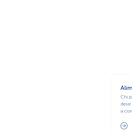
i
p
r
i
v
a
t
i
Alim
Chi p
deve 
a com