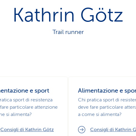
z
Kathrin Götz
i
o
n
e
Trail runner
a
t
t
i
v
o
entazione e sport
Alimentazione e spo
ratica sport di resistenza
Chi pratica sport di resist
fare particolare attenzione
deve fare particolare atte
e si alimenta?
a come si alimenta?
Consigli di Kathrin Götz
Consigli di Kathrin 