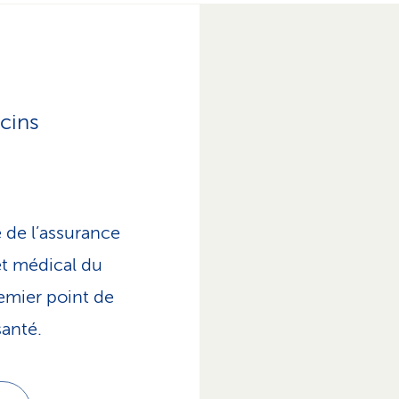
cins
 de l’assurance
et médical du
remier point de
santé.