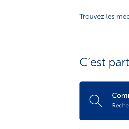
t
s
p
r
Trouvez les mé
i
v
é
s
C’est part
Comm
Reche