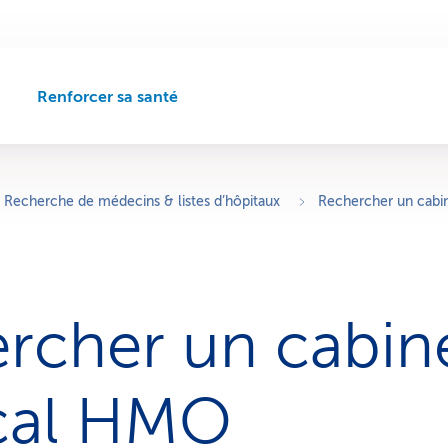
Renforcer sa santé
C
h
e
m
i
Recherche de médecins & listes d’hôpitaux
Rechercher un cab
n
d
e
n
a
rcher un cabin
v
i
g
a
cal HMO
t
i