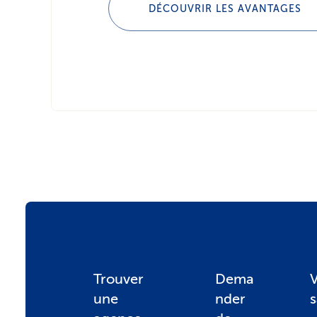
DÉCOUVRIR LES AVANTAGES
F
Trouver
Dema
V
une
nder