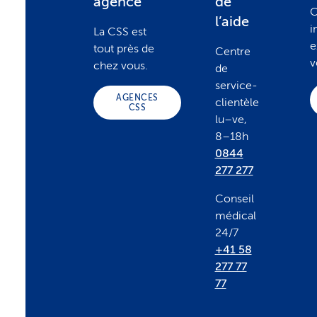
o
agence
de
C
l’aide
i
La CSS est
o
e
tout près de
Centre
v
chez vous.
de
t
service-
AGENCES
clientèle
CSS
lu–ve,
e
8–18h
0844
r
277 277
Conseil
médical
24/7
+41 58
277 77
77