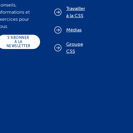
onseils,
Travailler
nformations et
à la CSS
xercices pour
ous.
Médias
S’ABONNER
À LA
Groupe
NEWSLETTER
CSS