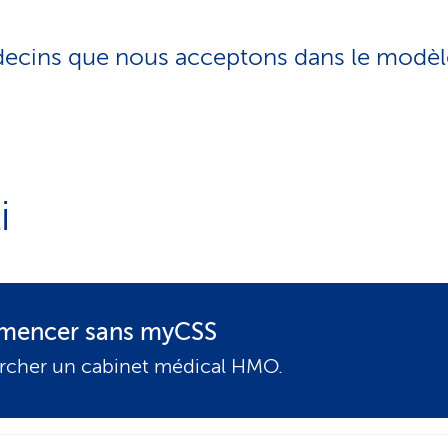
o
n
decins que nous acceptons dans le modè
a
c
t
i
f
i
encer sans myCSS
rcher un cabinet médical HMO.