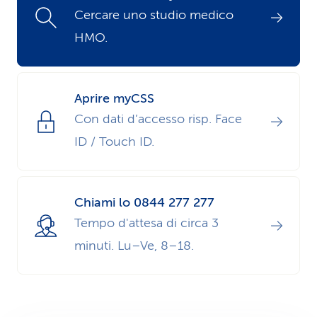
Cercare uno studio medico
i
HMO.
d
i
Aprire myCSS
s
Con dati d’accesso risp. Face
e
ID / Touch ID.
r
v
Chiami lo 0844 277 277
i
Tempo d'attesa di circa 3
z
minuti. Lu–Ve, 8–18.
i
o