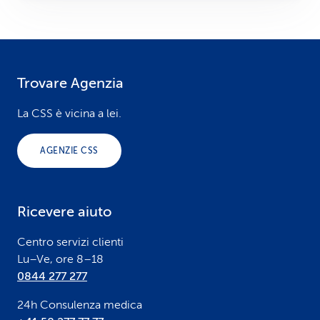
Trovare Agenzia
F
o
La CSS è vicina a lei.
o
AGENZIE CSS
t
e
Ricevere aiuto
r
Centro servizi clienti
Lu–Ve, ore 8–18
0844 277 277
24h Consulenza medica