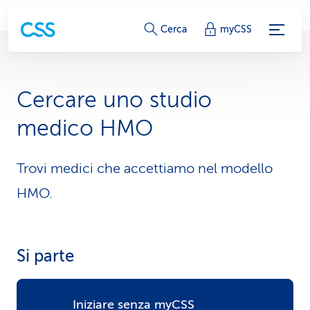
c
Cerca
myCSS
o
l
Cercare uno studio
l
medico HMO
e
g
Trovi medici che accettiamo nel modello
HMO.
a
m
e
Si parte
n
t
Iniziare senza myCSS