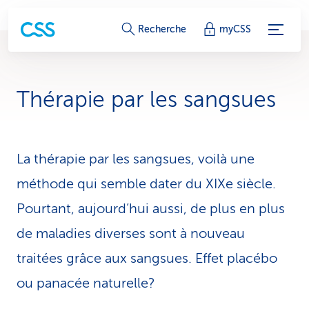
L
Recherche
myCSS
i
e
Thérapie par les sangsues
n
s
La thérapie par les sangsues, voilà une
d
méthode qui semble dater du XIXe siècle.
e
Pourtant, aujourd’hui aussi, de plus en plus
s
de maladies diverses sont à nouveau
e
traitées grâce aux sangsues. Effet placébo
r
ou panacée naturelle?
v