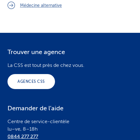
Médecine alternative
Trouver une agence
F
o
La CSS est tout près de chez vous.
o
AGENCES CSS
t
e
Demander de l’aide
r
Centre de service-clientèle
lu–ve, 8–18h
0844 277 277