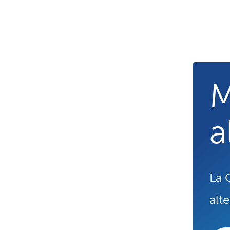
M
a
La 
alte