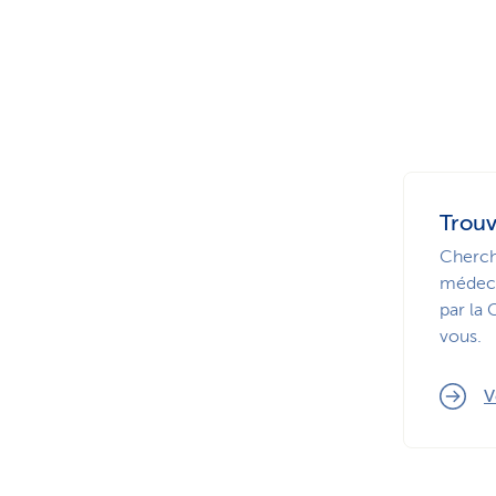
Trouv
Cherch
médeci
par la
vous.
V