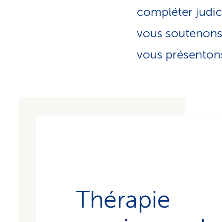
t
s
compléter judic
p
r
vous soutenons 
i
v
é
vous présenton
s
Thérapie