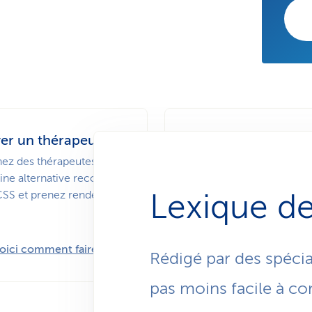
er un thérapeute
Système
cardiovasculaire
ez des thérapeutes en
ne alternative reconnus
Identifiez les facteurs de
 CSS et prenez rendez-
Lexique de
à temps. Faites faire un 
cardiovasculaire.
oici comment faire
En savoir plus
Rédigé par des spécial
pas moins facile à c