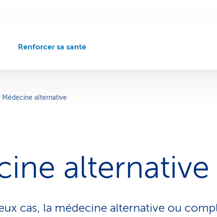
Renforcer sa santé
C
h
e
m
i
Médecine alternative
n
d
e
n
a
ine alternative
v
i
g
a
t
ux cas, la médecine alternative ou comp
i