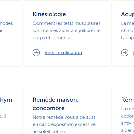
Kinésiologie
Acup
thodes
Comment les tests musculaires
La mé
ar
sont censés aider à équilibrer le
chino
corps et le mental.
l'acup
Vers l’explication
thym
Remède maison:
Rème
concombre
La mél
 il
actio
Notre remède vous aide aussi
antivi
en cas d’exposition excessive
aider 
au soleil cet été.