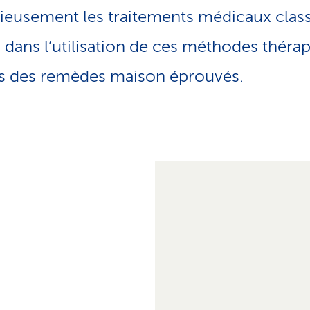
o
ieusement les traitements médicaux clas
n
a
dans l’utilisation de ces méthodes thérap
c
t
s des remèdes maison éprouvés.
i
f