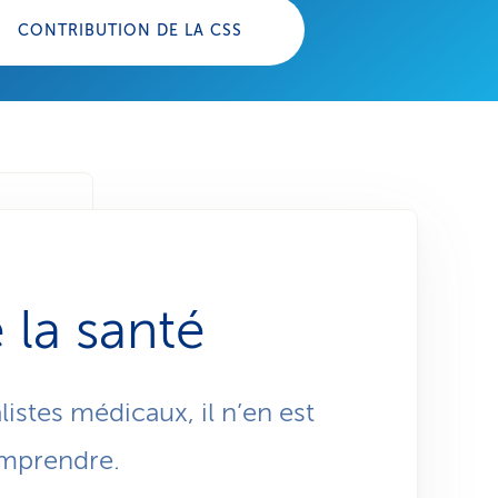
CONTRIBUTION DE LA CSS
 risque
 la santé
contrôle
istes médicaux, il n’en est
omprendre.