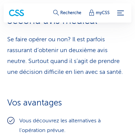
L
Recherche
myCSS
Second avis médical
i
e
Se faire opérer ou non? Il est parfois
n
rassurant d’obtenir un deuxième avis
s
neutre. Surtout quand il s’agit de prendre
une décision difficile en lien avec sa santé.
d
e
s
Vos avantages
e
r
Vous découvrez les alternatives à
l’opération prévue.
v