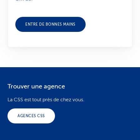
ENTRE DE BONNES MAINS
Trouver une agence
F
o
La CSS est tout près de chez vous.
o
AGENCES CSS
t
e