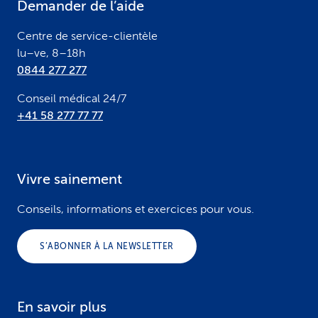
Demander de l’aide
r
Centre de service-clientèle
lu–ve, 8–18h
0844 277 277
Conseil médical 24/7
+41 58 277 77 77
Vivre sainement
Conseils, informations et exercices pour vous.
S’ABONNER À LA NEWSLETTER
En savoir plus