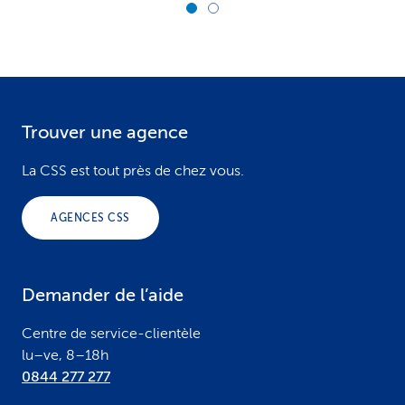
Trouver une agence
F
o
La CSS est tout près de chez vous.
o
AGENCES CSS
t
e
Demander de l’aide
r
Centre de service-clientèle
lu–ve, 8–18h
0844 277 277