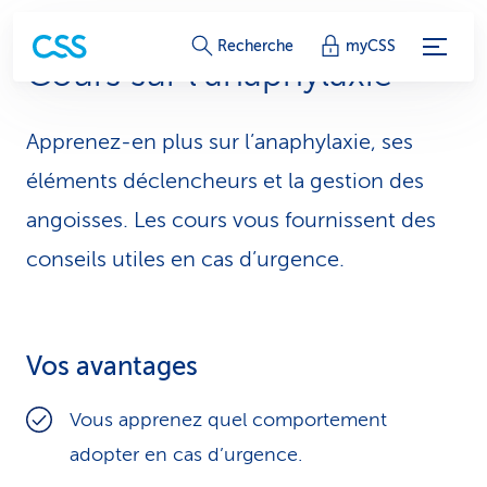
L
Recherche
myCSS
Cours sur l’anaphylaxie
i
e
Apprenez-en plus sur l’anaphylaxie, ses
n
éléments déclencheurs et la ges­tion des
s
angoisses. Les cours vous fournissent des
conseils utiles en cas d’urgence.
d
e
s
Vos avantages
e
Vous apprenez quel comportement
r
adopter en cas d’urgence.
v