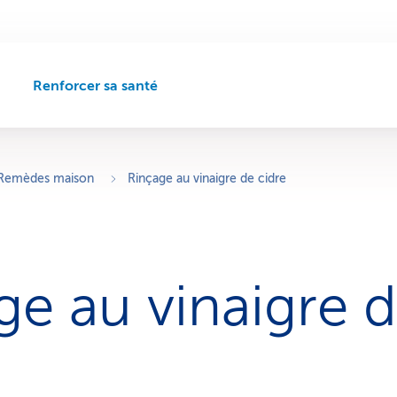
Renforcer sa santé
C
h
e
m
i
Remèdes maison
Rinçage au vinaigre de cidre
n
d
e
n
a
ge au vinaigre 
v
i
g
a
t
i