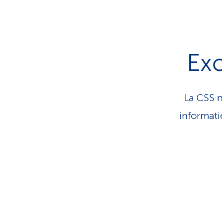
Exc
La CSS n
infor­ma­