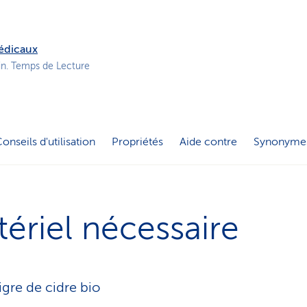
o
n
a
médicaux
c
in. Temps de Lecture
t
i
f
onseils d'utilisation
Propriétés
Aide contre
Synonyme
ériel nécessaire
igre de cidre bio