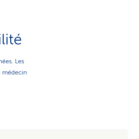
lité
nées. Les
du médecin