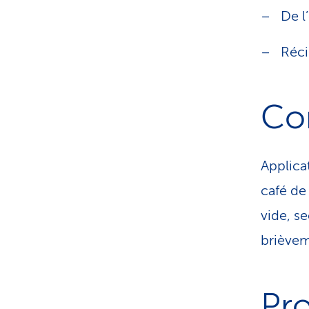
De l
Réci
Con
Applica
café de
vide, se
brièveme
Pro