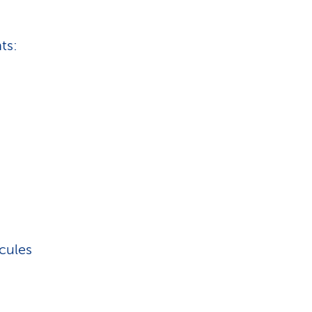
ts:
icules