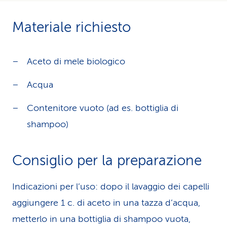
i
Materiale richiesto
d
i
Aceto di mele biologico
s
Acqua
e
Contenitore vuoto (ad es. bottiglia di
r
shampoo)
v
i
Consiglio per la preparazione
z
Indicazioni per l’uso: dopo il lavaggio dei capelli
i
aggiungere 1 c. di aceto in una tazza d’acqua,
o
metterlo in una bottiglia di shampoo vuota,