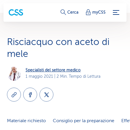
c
Cerca
myCSS
o
l
Risciacquo con aceto di
l
mele
e
g
Specialisti del settore medico
1 maggio 2021
| 2 Min. Tempo di Lettura
a
m
e
n
Materiale richiesto
Consiglio per la preparazione
Effe
t