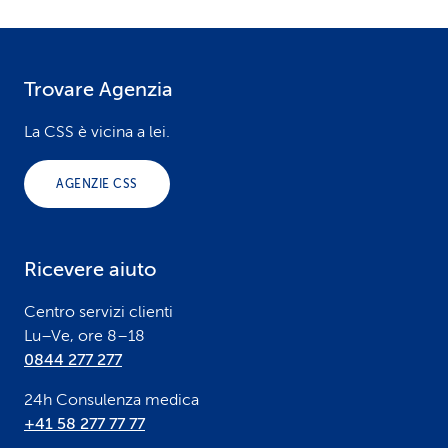
Trovare Agenzia
F
o
La CSS è vicina a lei.
o
AGENZIE CSS
t
e
Ricevere aiuto
r
Centro servizi clienti
Lu–Ve, ore 8–18
0844 277 277
24h Consulenza medica
+41 58 277 77 77