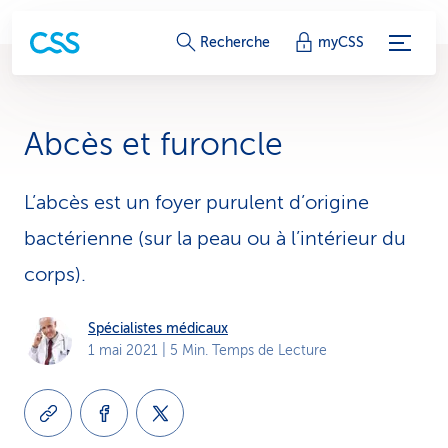
L
Recherche
myCSS
i
e
Abcès et furoncle
n
s
L’abcès est un foyer purulent d’origine
bactérienne (sur la peau ou à l’intérieur du
d
corps).
e
s
Spécialistes médicaux
1 mai 2021
| 5 Min. Temps de Lecture
e
r
v