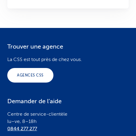
Trouver une agence
F
o
La CSS est tout près de chez vous.
o
AGENCES CSS
t
e
Demander de l’aide
r
Centre de service-clientèle
lu–ve, 8–18h
0844 277 277