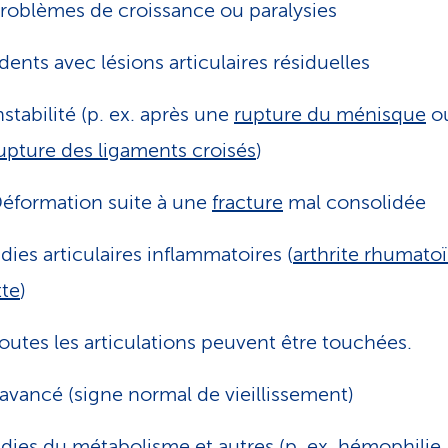
roblèmes de croissance ou paralysies
dents avec lésions articulaires résiduelles
nstabilité (p. ex. après une
rupture du ménisque
o
upture des ligaments croisés
)
éformation suite à une
fracture
mal consolidée
dies articulaires inflammatoires (
arthrite rhumato
te
)
outes les articulations peuvent être touchées.
avancé (signe normal de vieillissement)
dies du métabolisme et autres (p. ex.
hémophilie