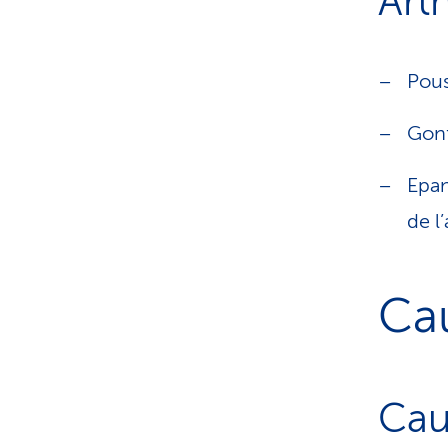
Art
Pous
Gonf
Epan
de l’
Cau
Cau