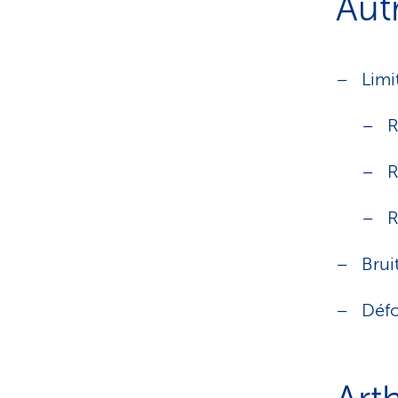
Aut
Limi
R
R
R
Brui
Défo