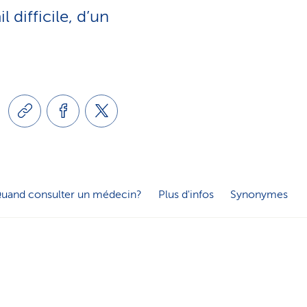
e
 difficile, d’un
o
s
n
e
l
r
i
v
n
i
uand consulter un médecin?
Plus d'infos
Synonymes
g
c
u
e