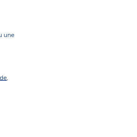
u une
ïde
,