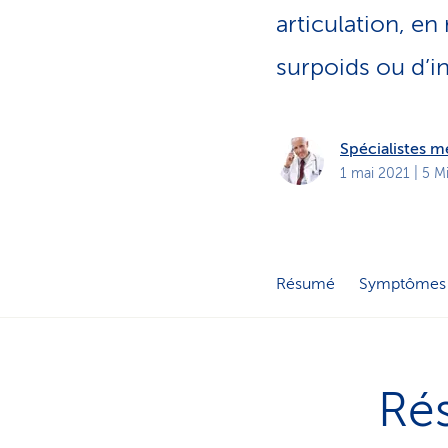
t
s
articulation, en 
p
r
surpoids ou d’in
i
v
é
s
Spécialistes 
1 mai 2021
| 5 M
Résumé
Symptômes
Ré