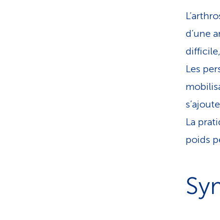
L’arthr
d’une ar
difficil
Les per
mobilis
s’ajout
La prat
poids p
Sy