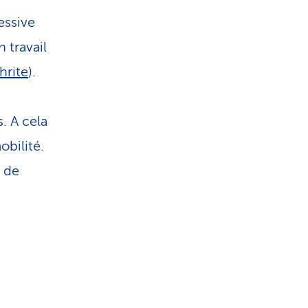
i
essive
s
 travail
t
hrite
).
i
. A cela
obilité.
q
e de
u
e