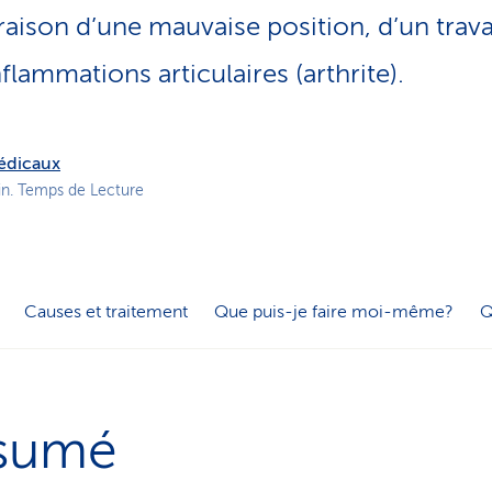
o
raison d’une mauvaise position, d’un travail
n
a
flammations articulaires (arthrite).
c
t
i
f
médicaux
in. Temps de Lecture
Causes et traitement
Que puis-je faire moi-même?
Q
sumé