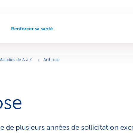
Renforcer sa santé
C
h
e
m
i
Maladies de A à Z
Arthrose
n
d
e
n
a
ose
v
i
g
a
t
te de plusieurs années de sollicitation ex
i