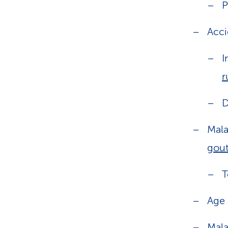
P
Acci
I
r
D
Mala
gout
T
Age 
Mala