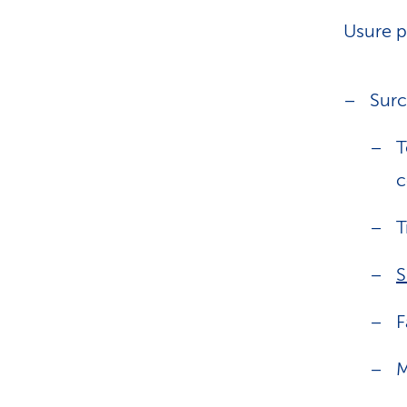
Usure pr
Surc
T
c
T
S
F
M