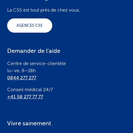
o
La CSS est tout près de chez vous.
o
AGENCES CSS
t
e
Demander de l’aide
r
Centre de service-clientèle
lu–ve, 8–18h
0844 277 277
Conseil médical 24/7
+41 58 277 77 77
Vivre sainement