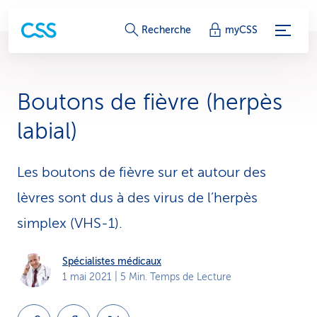
L
Recherche
myCSS
i
e
Boutons de fièvre (herpès
n
labial)
s
d
Les boutons de fièvre sur et autour des
lèvres sont dus à des virus de l’herpès
e
simplex (VHS-1).
s
e
Spécialistes médicaux
1 mai 2021
| 5 Min. Temps de Lecture
r
v