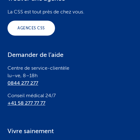
F
o
La CSS est tout près de chez vous.
o
AGENCES CSS
t
e
Demander de l’aide
r
Centre de service-clientèle
lu–ve, 8–18h
0844 277 277
Conseil médical 24/7
+41 58 277 77 77
Vivre sainement