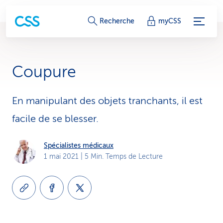
L
Recherche
myCSS
i
e
Coupure
n
s
En manipulant des objets tranchants, il est
facile de se blesser.
d
e
Spécialistes médicaux
1 mai 2021
| 5 Min. Temps de Lecture
s
e
r
v