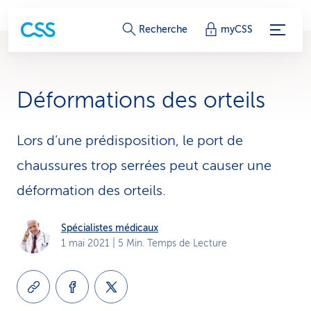
L
Recherche
myCSS
i
e
Déformations des orteils
n
s
Lors d’une prédisposition, le port de
chaussures trop serrées peut causer une
d
déformation des orteils.
e
s
Spécialistes médicaux
1 mai 2021
| 5 Min. Temps de Lecture
e
r
v