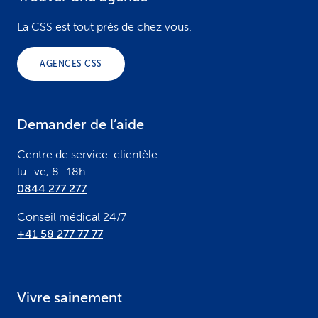
F
o
La CSS est tout près de chez vous.
o
AGENCES CSS
t
e
Demander de l’aide
r
Centre de service-clientèle
lu–ve, 8–18h
0844 277 277
Conseil médical 24/7
+41 58 277 77 77
Vivre sainement