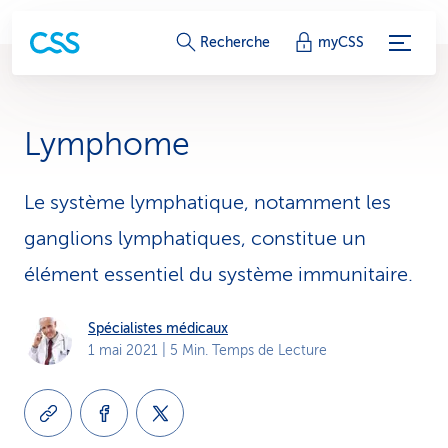
L
Recherche
myCSS
i
e
Lymphome
n
s
Le système lymphatique, notamment les
ganglions lymphatiques, constitue un
d
élément essentiel du système immunitaire.
e
s
Spécialistes médicaux
1 mai 2021
| 5 Min. Temps de Lecture
e
r
v