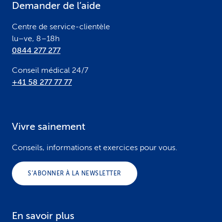
Demander de l’aide
r
Centre de service-clientèle
lu–ve, 8–18h
0844 277 277
Conseil médical 24/7
+41 58 277 77 77
Vivre sainement
Conseils, informations et exercices pour vous.
S’ABONNER À LA NEWSLETTER
En savoir plus