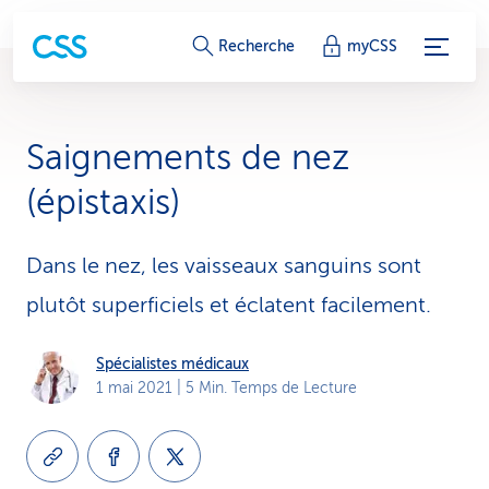
L
Recherche
myCSS
i
e
Saignements de nez
n
(épistaxis)
s
d
Dans le nez, les vaisseaux sanguins sont
plutôt superficiels et éclatent facilement.
e
s
Spécialistes médicaux
e
1 mai 2021
| 5 Min. Temps de Lecture
r
v