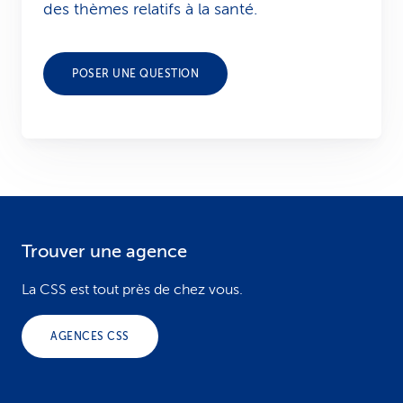
des thèmes relatifs à la santé.
POSER UNE QUESTION
Trouver une agence
F
o
La CSS est tout près de chez vous.
o
AGENCES CSS
t
e