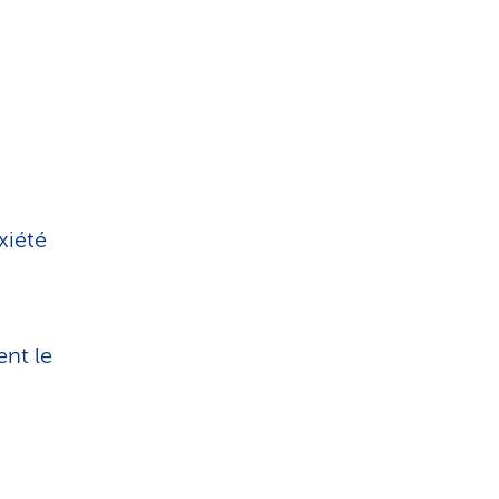
xiété
nt le