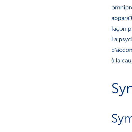
omnipré
apparaî
façon p
La psyc
d’accom
à la ca
Sy
Sym