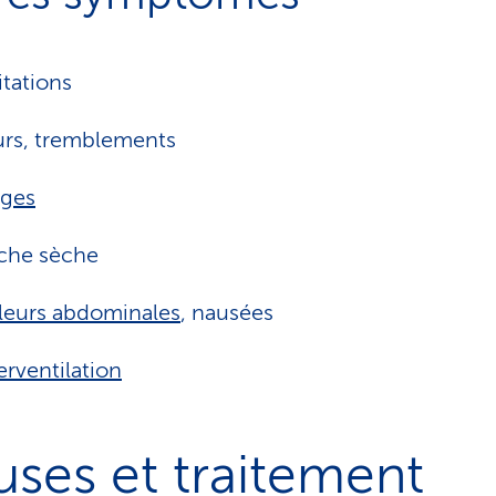
itations
rs, tremblements
iges
che sèche
eurs abdominales
, nausées
rventilation
ses et traitement