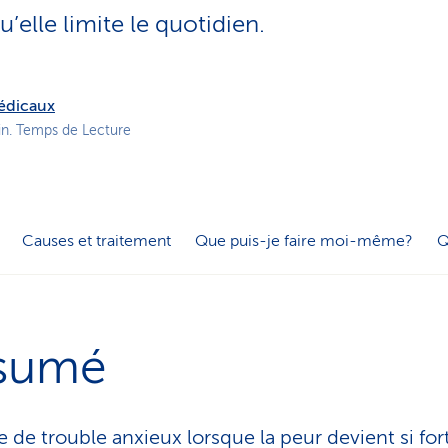
o
elle limite le quotidien.
n
a
c
t
médicaux
i
in. Temps de Lecture
f
Causes et traitement
Que puis-je faire moi-même?
Q
sumé
e de trouble anxieux lorsque la peur devient si for