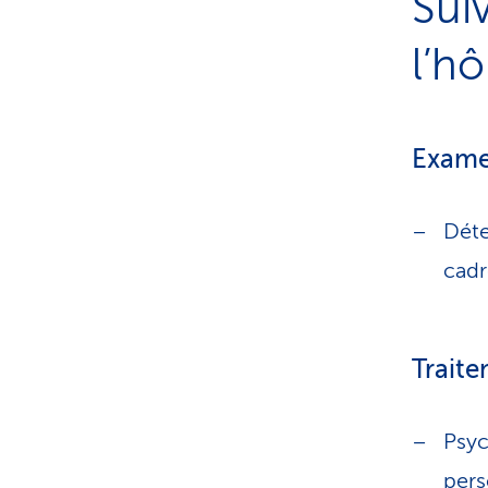
Sui
l’hô
Exame
Déte
cadr
Traite
Psyc
pers