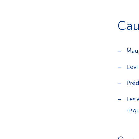
Cau
Mauv
L’év
Préd
Les 
risq