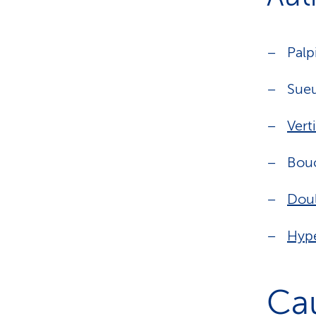
Palp
Sueu
Vert
Bou
Doul
Hype
Cau