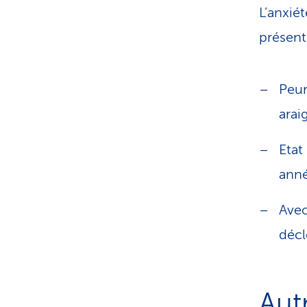
L’anxié
présent
Peur
arai
Etat
anné
Avec
décl
Aut