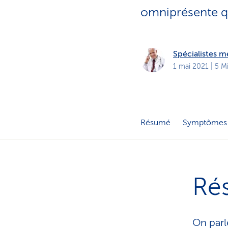
t
s
omniprésente qu’
p
r
i
v
é
Spécialistes 
s
1 mai 2021
| 5 M
Résumé
Symptômes
Ré
On parl