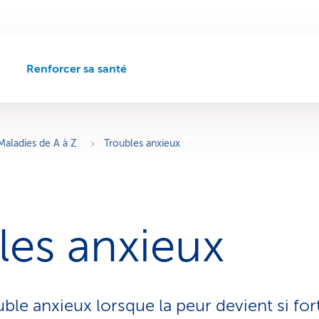
Renforcer sa santé
C
h
e
m
i
Maladies de A à Z
Troubles anxieux
n
d
e
n
a
les anxieux
v
i
g
a
t
ble anxieux lorsque la peur devient si for
i