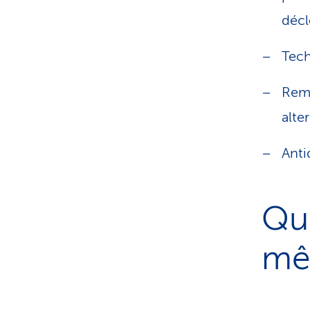
décl
Tech
Rem
alte
Anti
Que
mê