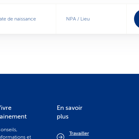
ate de naissance
NPA / Lieu
ivre
En savoir
sainement
plus
onseils,
Travailler
nformations et