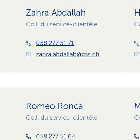
Zahra Abdallah
H
Coll. du service-clientèle
Co
058 277 51 71
zahra.abdallah@css.ch
Romeo Ronca
M
Coll. du service-clientèle
Co
058 277 51 64