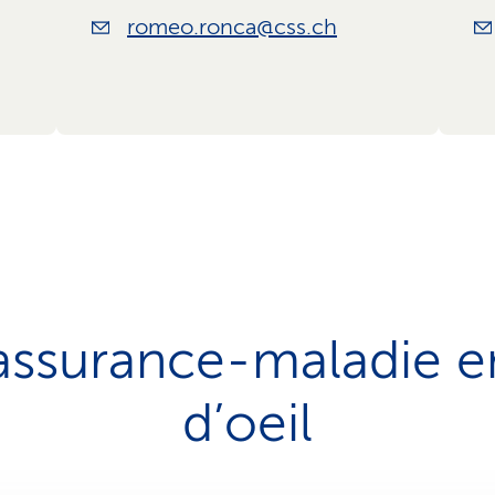
romeo.ronca@css.ch
assurance-maladie 
d’oeil