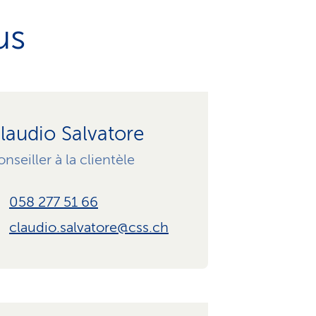
us
laudio Salvatore
nseiller à la clientèle
058 277 51 66
claudio.salvatore@css.ch