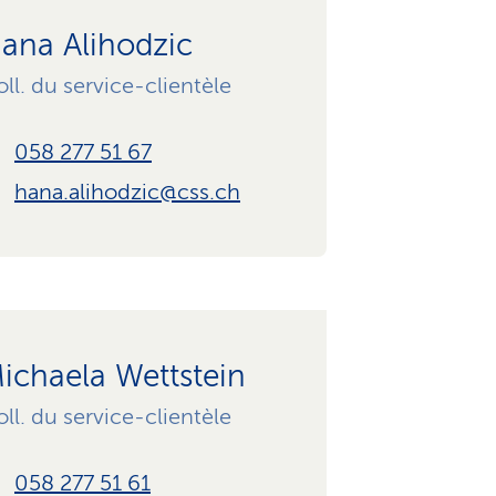
ana Alihodzic
ll. du service-clientèle
058 277 51 67
hana.alihodzic@css.ch
ichaela Wettstein
ll. du service-clientèle
058 277 51 61