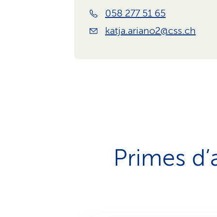
058 277 51 65
katja.ariano2@css.ch
Primes d’