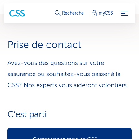
L
Recherche
myCSS
i
e
Prise de contact
n
s
Avez-vous des questions sur votre
assurance ou souhaitez-vous passer à la
d
CSS? Nos experts vous aideront volontiers.
e
s
e
C’est parti
r
v