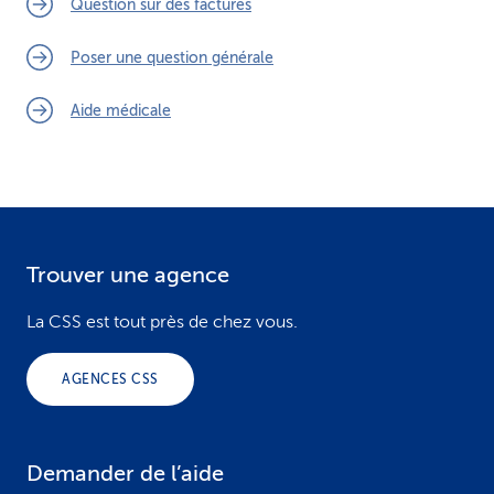
Question sur des factures
Poser une question générale
Aide médicale
Trouver une agence
F
o
La CSS est tout près de chez vous.
o
AGENCES CSS
t
e
Demander de l’aide