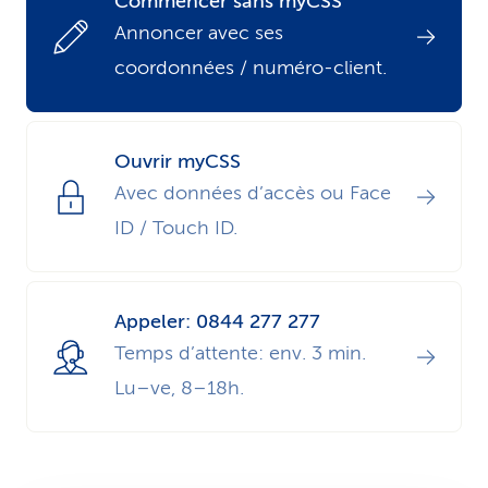
Commencer sans myCSS
i
Annoncer avec ses
coordonnées / numéro-client.
c
e
Ouvrir myCSS
Avec données d’accès ou Face
ID / Touch ID.
Appeler: 0844 277 277
Temps d’attente: env. 3 min.
Lu–ve, 8–18h.