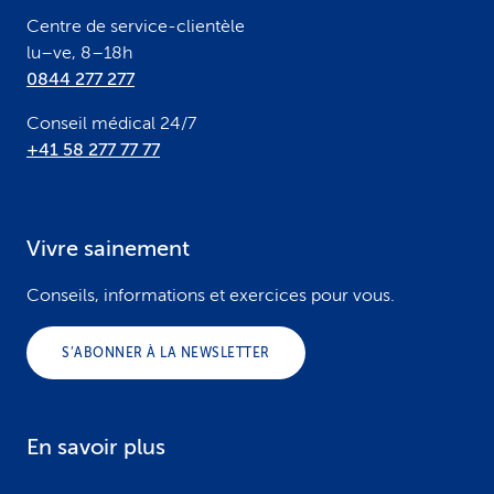
r
Centre de service-clientèle
lu–ve, 8–18h
0844 277 277
Conseil médical 24/7
+41 58 277 77 77
Vivre sainement
Conseils, informations et exercices pour vous.
S’ABONNER À LA NEWSLETTER
En savoir plus