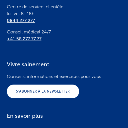
r
Centre de service-clientèle
lu–ve, 8–18h
0844 277 277
Conseil médical 24/7
+41 58 277 77 77
Vivre sainement
Conseils, informations et exercices pour vous.
S’ABONNER À LA NEWSLETTER
En savoir plus