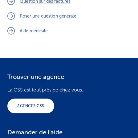
Question sur des factures
Poser une question générale
Aide médicale
Trouver une agence
F
o
La CSS est tout près de chez vous.
o
AGENCES CSS
t
e
Demander de l’aide