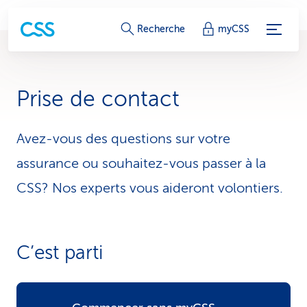
L
Recherche
myCSS
i
e
Prise de contact
n
s
Avez-vous des questions sur votre
assurance ou souhaitez-vous passer à la
d
CSS? Nos experts vous aideront volontiers.
e
s
e
C’est parti
r
v