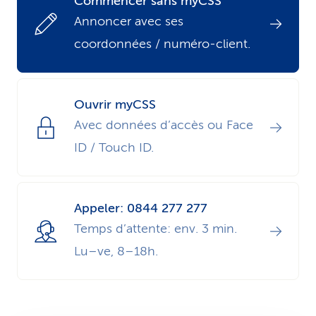
Commencer sans myCSS
i
Annoncer avec ses
coordonnées / numéro-client.
c
e
Ouvrir myCSS
Avec données d’accès ou Face
ID / Touch ID.
Appeler: 0844 277 277
Temps d’attente: env. 3 min.
Lu–ve, 8–18h.