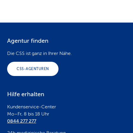
Agentur finden
F
o
Die CSS ist ganz in Ihrer Nähe.
o
CSS-AGENTUREN
t
e
Hilfe erhalten
r
Kundenservice-Center
Mo–Fr, 8 bis 18 Uhr
0844 277 277