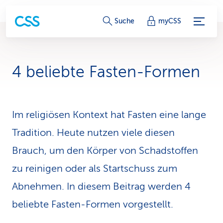
S
Suche
myCSS
e
r
4 beliebte Fasten-Formen
v
i
Im religiösen Kontext hat Fasten eine lange
c
Tradition. Heute nutzen viele diesen
e
Brauch, um den Körper von Schadstoffen
-
zu reinigen oder als Startschuss zum
L
Abnehmen. In diesem Beitrag werden 4
i
beliebte Fasten-Formen vorgestellt.
n