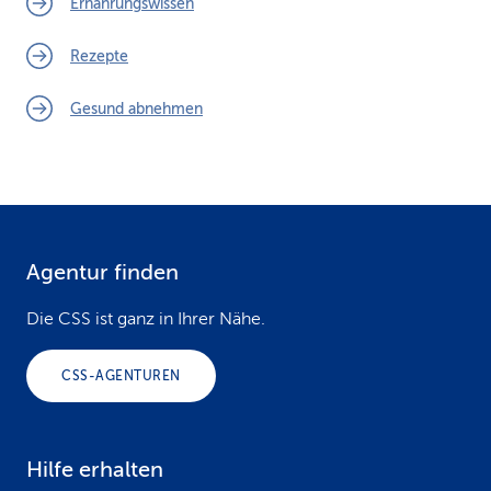
Ernährungswissen
Rezepte
Gesund abnehmen
Agentur finden
F
o
Die CSS ist ganz in Ihrer Nähe.
o
CSS-AGENTUREN
t
e
Hilfe erhalten