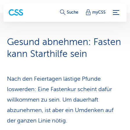
S
Suche
myCSS
e
r
Gesund abnehmen: Fasten
v
kann Starthilfe sein
i
c
Nach den Feiertagen lästige Pfunde
e
loswerden: Eine Fastenkur scheint dafür
-
willkommen zu sein. Um dauerhaft
L
abzunehmen, ist aber ein Umdenken auf
i
der ganzen Linie nötig.
n