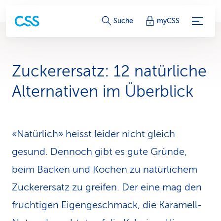
S
Suche
myCSS
e
r
Zuckerersatz: 12 natür­liche
v
Alter­nativen im Überblick
i
c
«Natürlich» heisst leider nicht gleich
e
gesund. Dennoch gibt es gute Gründe,
-
beim Backen und Kochen zu natürlichem
L
Zuckerersatz zu greifen. Der eine mag den
i
fruchtigen Eigengeschmack, die Karamell-
n