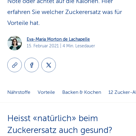
Note oder achtet auf die Kalorien. Hier
k
erfahren Sie welcher Zuckerersatz was für
s
Vorteile hat.
Eva-Maria Morton de Lachapelle
15. Februar 2021
| 4 Min. Lesedauer
Nährstoffe
Vorteile
Backen & Kochen
12 Zucker-Al
Heisst «natürlich» beim
Zuckerersatz auch gesund?