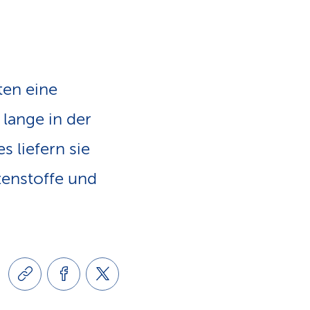
e
v
-
i
L
ten eine
g
i
lange in der
a
 liefern sie
n
zenstoffe und
t
k
i
s
o