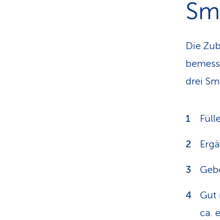
Sm
Die Zub
bemesse
drei Sm
Füll
Ergä
Gebe
Gut 
ca. 