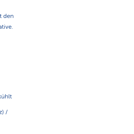
t den
tive.
kühlt
) /