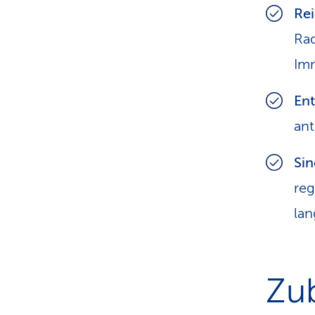
Rei
Ra
Im
Ent
ant
Sin
reg
lan
Zu