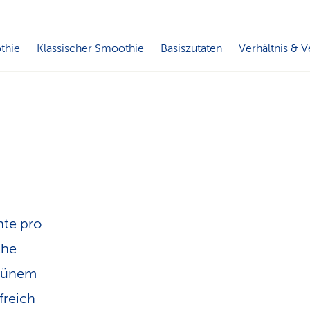
n
thie
Klassischer Smoothie
Basiszutaten
Verhältnis & V
hte pro
che
grünem
freich