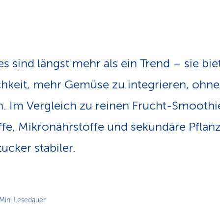
n
s
p
f
a
d
 sind längst mehr als ein Trend – sie bie
hkeit, mehr Gemüse zu integrieren, ohne 
. Im Vergleich zu reinen Frucht-Smoothies
ffe, Mikronährstoffe und sekundäre Pflan
ucker stabiler.
 Min. Lesedauer