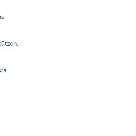
as
tützen,
ra,