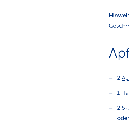
Hinweis
Geschma
Ap
2
Äp
1 Ha
2,5-
oder