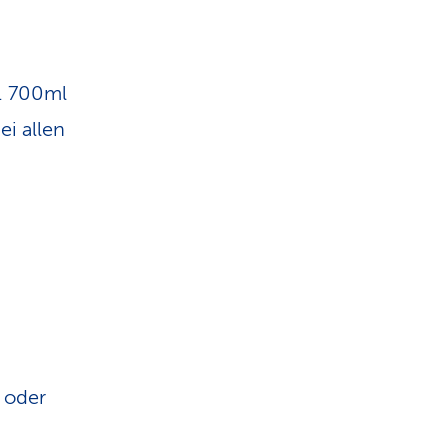
a. 700ml
i allen
 oder