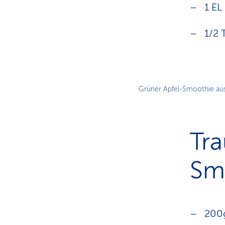
1 E
1/2 
Grüner Apfel-Smoothie aus
Tra
Sm
200