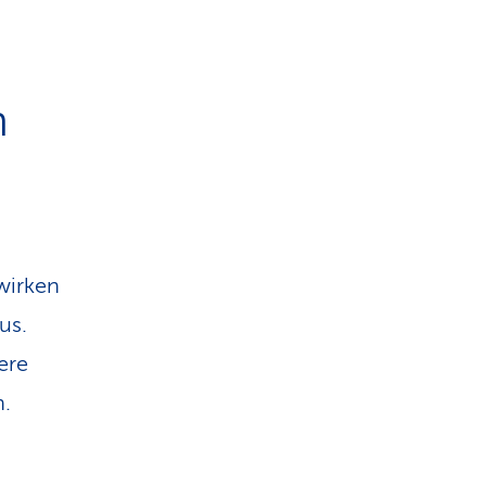
n
wirken
us.
ere
n.