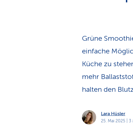
a
t
k
u
n
d
e
n
Grüne Smoothies
einfache Möglic
Küche zu stehen
mehr Ballaststo
halten den Blutz
Lara Hüsler
25. Mai 2025
| 3