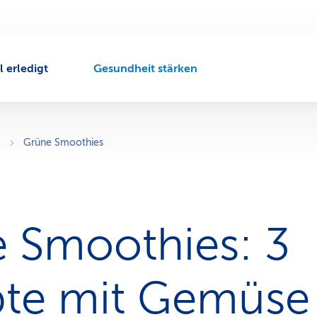
l erledigt
Gesundheit stärken
A
k
t
i
v
Grüne Smoothies
e
r
N
a
v
 Smoothies: 3
i
g
a
t
te mit Gemüse
i
o