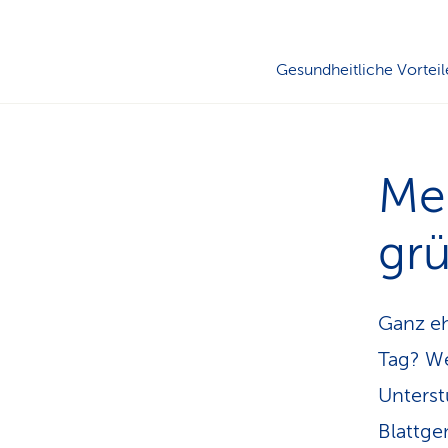
Gesundheitliche Vorteil
Me
gr
Ganz eh
Tag? We
Unterst
Blattge