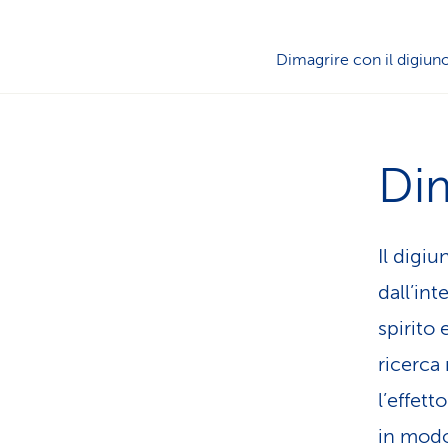
Dimagrire con il digiun
Dim
Il digi
dall’int
spirito 
ricerca 
l’effett
in modo