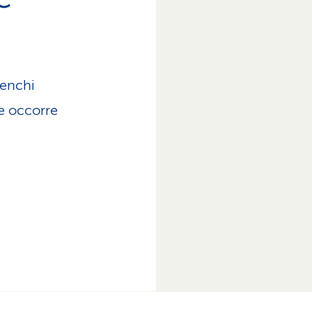
lenchi
he occorre