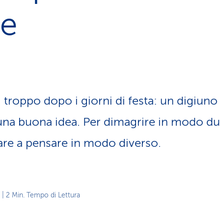
z
re
i
o
n
e
a
t
t
i
di troppo dopo i giorni di festa: un digiun
v
o
na buona idea. Per dimagrire in modo du
re a pensare in modo diverso.
| 2 Min. Tempo di Lettura