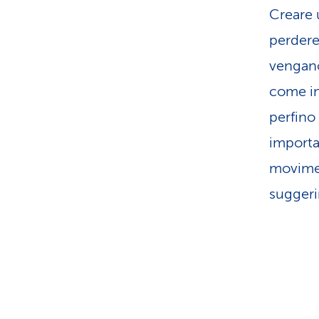
Creare 
perdere
vengano
come in
perfino
importa
movimen
suggeri