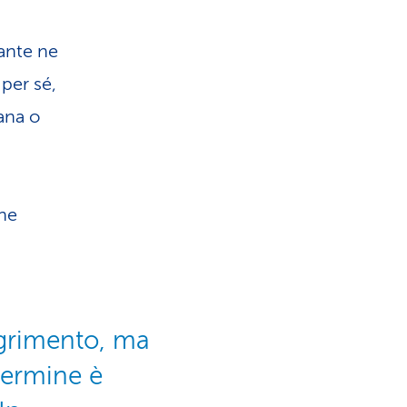
ante ne
per sé,
ana o
che
magrimento, ma
termine è