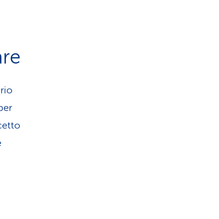
are
rio
per
cetto
e