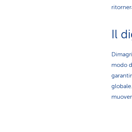
ritorne
Il d
Dimagri
modo di
garanti
globale
muovers