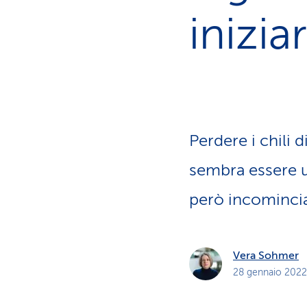
i
p
inizia
r
i
v
a
t
i
Perdere i chili 
sembra essere u
però incomincia
Vera Sohmer
28 gennaio 2022