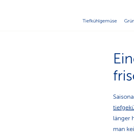
Tiefkühlgemüse
Grün
Ein
fr
Saisona
tiefgek
länger 
man kei