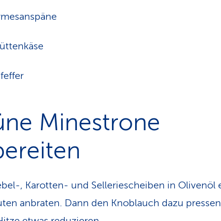
armesanspäne
üttenkäse
feffer
üne Minestrone
ereiten
bel-, Karotten- und Selleriescheiben in Olivenöl 
ten anbraten. Dann den Knoblauch dazu presse
Hitze etwas reduzieren.