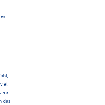
n
ren
ahl,
viel
 wenn
h das