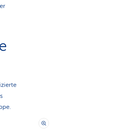
er
le
zierte
s
ppe.