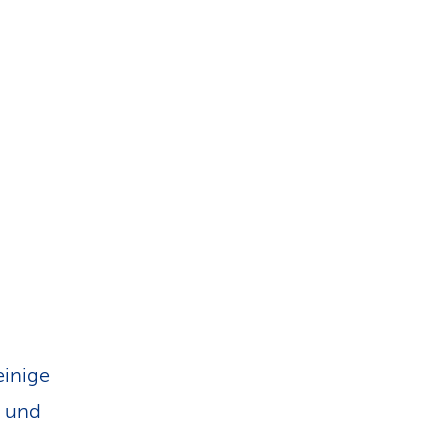
einige
n und