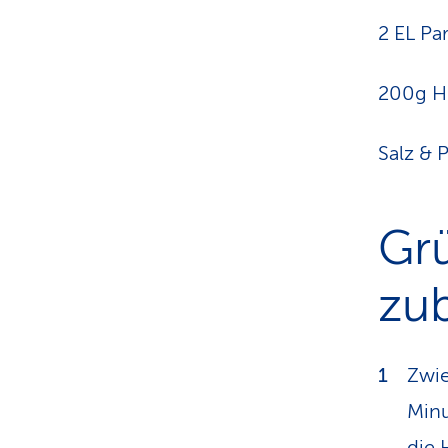
2 EL P
200g H
Salz & P
Gr
zub
Zwie
Minu
die 