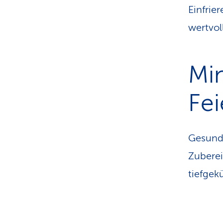
Einfrie
wertvoll
Min
Fe
Gesunde
Zuberei
tiefgek