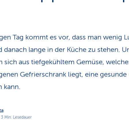
n
s
p
f
a
d
gen Tag kommt es vor, dass man wenig Lu
 danach lange in der Küche zu stehen. U
an sich aus tiefgekühltem Gemüse, welch
eigenen Gefrierschrank liegt, eine gesunde
n kann.
za
 3 Min. Lesedauer