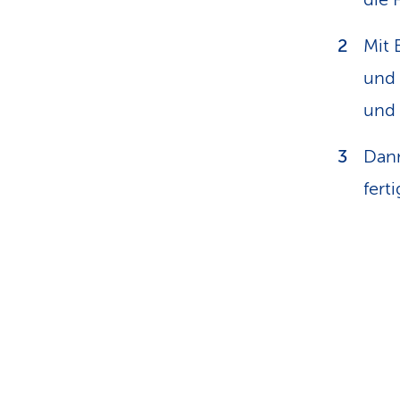
Mit 
und 
und 
Dann
fert