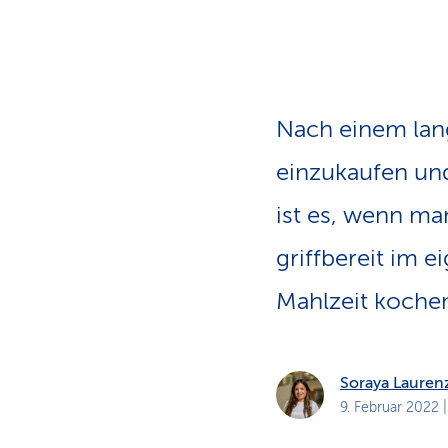
a
t
k
u
n
d
e
n
Nach einem lan
einzukaufen und
ist es, wenn m
griffbereit im 
Mahlzeit koche
Soraya Lauren
9. Februar 2022
|