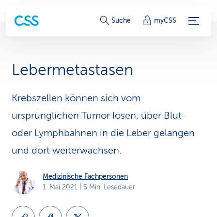
S
Suche
myCSS
e
r
Lebermetastasen
v
i
Krebszellen können sich vom
ursprünglichen Tumor lösen, über Blut-
c
oder Lymphbahnen in die Leber gelangen
e
und dort weiterwachsen.
-
L
Medizinische Fachpersonen
1. Mai 2021
| 5 Min. Lesedauer
i
n