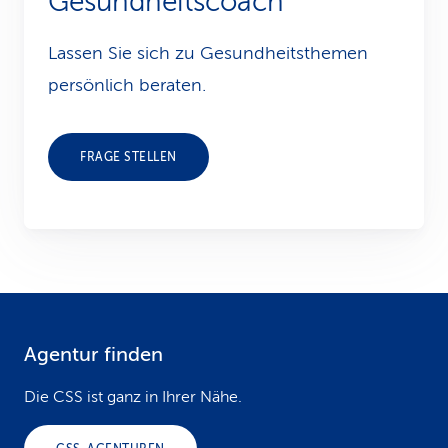
Gesundheitscoach
Lassen Sie sich zu Gesundheits­themen
persönlich beraten.
FRAGE STELLEN
Agentur finden
F
o
Die CSS ist ganz in Ihrer Nähe.
o