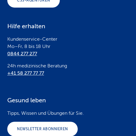
CSS-AGENTUREN
t
e
Hilfe erhalten
r
Kundenservice-Center
Mo–Fr, 8 bis 18 Uhr
0844 277 277
24h medizinische Beratung
+41 58 277 77 77
Gesund leben
Tipps, Wissen und Übungen für Sie.
NEWSLETTER ABONNIEREN