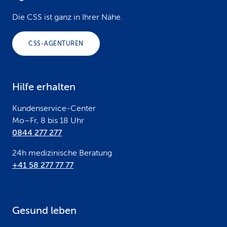
o
Die CSS ist ganz in Ihrer Nähe.
o
CSS-AGENTUREN
t
e
Hilfe erhalten
r
Kundenservice-Center
Mo–Fr, 8 bis 18 Uhr
0844 277 277
24h medizinische Beratung
+41 58 277 77 77
Gesund leben