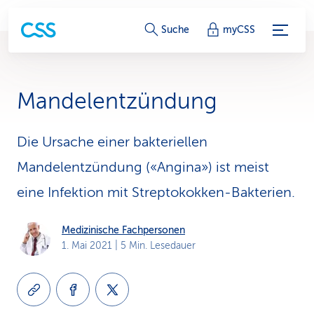
S
Suche
myCSS
e
r
Mandelentzündung
v
i
Die Ursache einer bakteriellen
Mandelentzündung («Angina») ist meist
c
eine Infektion mit Streptokokken-Bakterien.
e
-
Medizinische Fachpersonen
1. Mai 2021
| 5 Min. Lesedauer
L
i
n