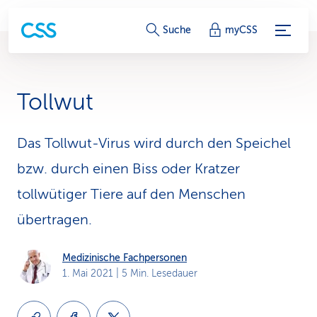
S
Suche
myCSS
e
r
Tollwut
v
i
Das Tollwut-Virus wird durch den Speichel
bzw. durch einen Biss oder Kratzer
c
tollwütiger Tiere auf den Menschen
e
übertragen.
-
L
Medizinische Fachpersonen
1. Mai 2021
| 5 Min. Lesedauer
i
n