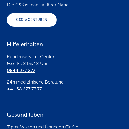
o
Die CSS ist ganz in Ihrer Nähe.
o
CSS-AGENTUREN
t
e
Hilfe erhalten
r
Kundenservice-Center
Mo–Fr, 8 bis 18 Uhr
0844 277 277
24h medizinische Beratung
+41 58 277 77 77
Gesund leben
Tipps, Wissen und Übungen für Sie.