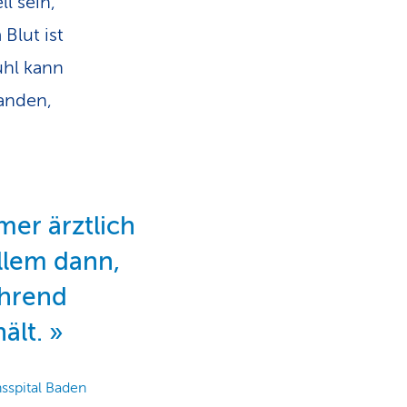
l sein,
Blut ist
uhl kann
anden,
mer ärztlich
llem dann,
hrend
ält.
sspital Baden