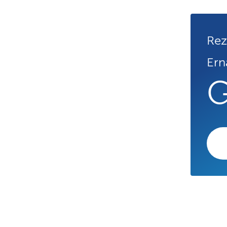
Rez
Ern
G