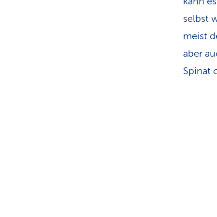
kann es
selbst 
meist d
aber a
Spinat 