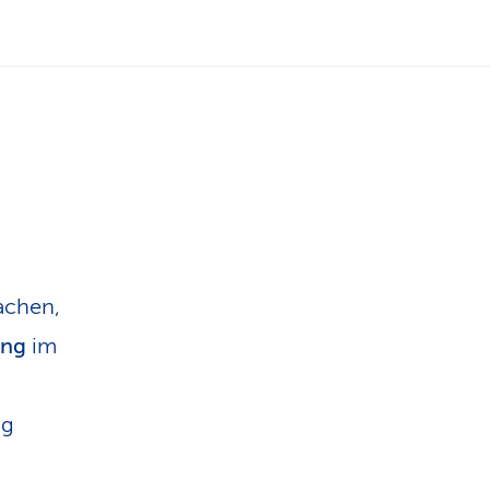
n
achen,
ung
im
ng