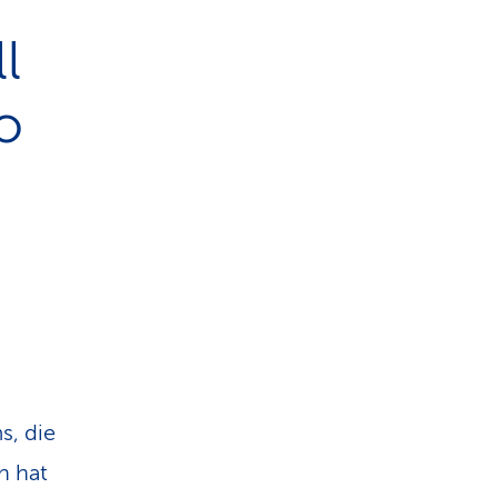
l
so
s, die
n hat