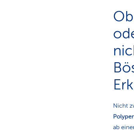
Ob 
ode
nic
Bös
Er
Nicht 
Polype
ab eine