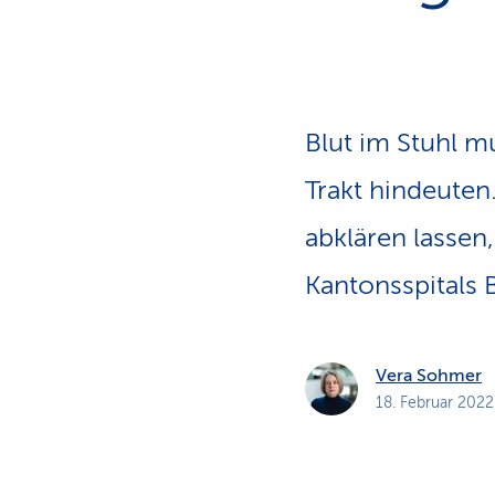
a
t
k
u
n
d
e
n
Blut im Stuhl m
Trakt hindeuten
abklären lassen
Kantonsspitals 
Vera Sohmer
18. Februar 2022