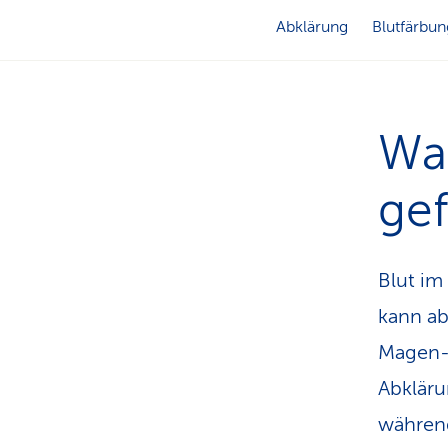
Abklärung
Blutfärbun
Wan
gef
Blut im
kann ab
Magen-D
Abkläru
während