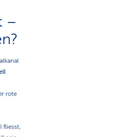
t –
en?
alkanal
ell
er rote
 fliesst,