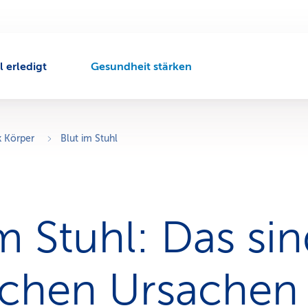
l erledigt
Gesundheit stärken
A
k
t
i
v
 Körper
Blut im Stuhl
e
r
N
a
v
m Stuhl: Das sin
i
g
a
t
chen Ursachen
i
o