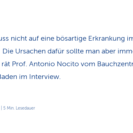
n
s
p
f
a
d
uss nicht auf eine bösartige Erkrankung
. Die Ursachen dafür sollte man aber imm
, rät Prof. Antonio Nocito vom Bauchzen
Baden im Interview.
| 5 Min. Lesedauer