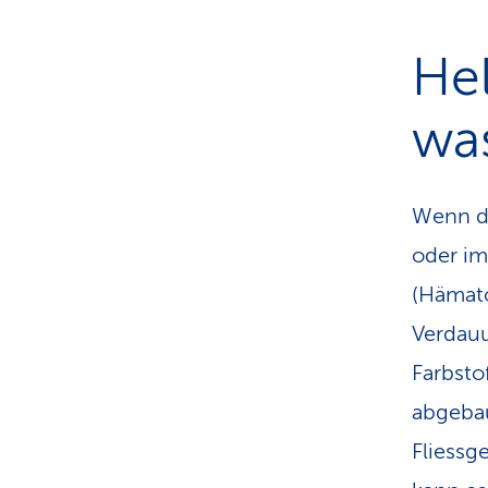
Hel
was
Wenn d
oder im
(Hämato
Verdauu
Farbsto
abgebau
Fliessg