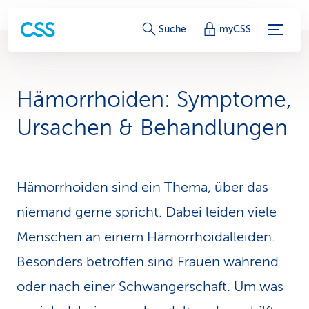
S
Suche
myCSS
e
r
Hämorrhoiden: Symptome,
v
Ursachen & Behandlungen
i
c
Hämorrhoiden sind ein Thema, über das
e
niemand gerne spricht. Dabei leiden viele
-
Menschen an einem Hämorrhoidalleiden.
L
Besonders betroffen sind Frauen während
i
oder nach einer Schwangerschaft. Um was
n