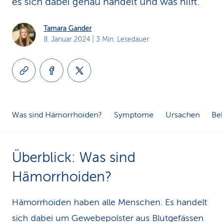
es sich dabei genau handelt und was hilft.
k
Tamara Gander
s
8. Januar 2024
| 3 Min. Lesedauer
Was sind Hämorrhoiden?
Symptome
Ursachen
Be
Überblick: Was sind
Hämorrhoiden?
Hämorrhoiden haben alle Menschen. Es handelt
sich dabei um Gewebepolster aus Blutgefässen